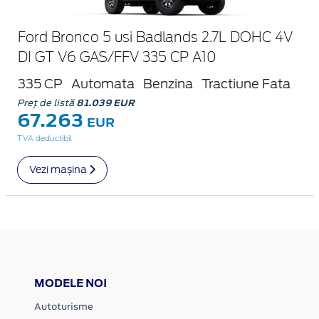
Ford Bronco 5 usi Badlands 2.7L DOHC 4V
DI GT V6 GAS/FFV 335 CP A10
335 CP
Automata
Benzina
Tractiune Fata
Preț de listă
81.039 EUR
67.263
EUR
TVA deductibil
Vezi mașina
MODELE NOI
Autoturisme