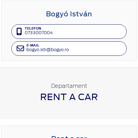
Bogyó István
TELEFON
0733007004
E-MAIL
bogyo.isti@bogyo.ro
Departament
RENT A CAR