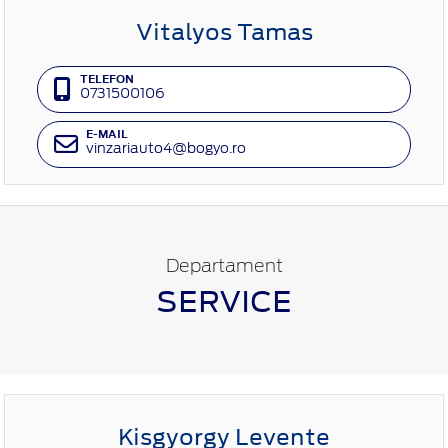
Vitalyos Tamas
TELEFON
0731500106
E-MAIL
vinzariauto4@bogyo.ro
Departament
SERVICE
Kisgyorgy Levente