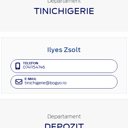
Departament
TINICHIGERIE
Ilyes Zsolt
TELEFON
0741154746
E-MAIL
tinichigerie@bogyo.ro
Departament
DEPOZIT