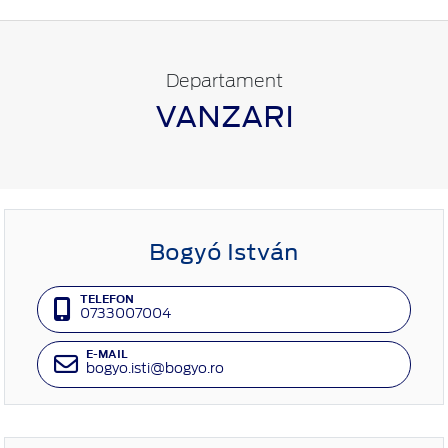
Departament
VANZARI
Bogyó István
TELEFON
0733007004
E-MAIL
bogyo.isti@bogyo.ro