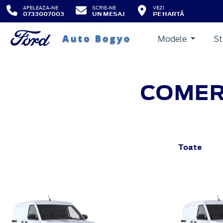
APELEAZA-NE
SCRIE-NE
VEZI
0733007003
UN MESAJ
PE HARTĂ
Modele
St
COMERC
Toate