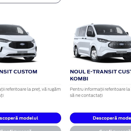
NSIT CUSTOM
NOUL E-TRANSIT CU
KOMBI
ii referitoare la preț, vă rugăm
Pentru informații referitoare l
ți
să ne contactați
scoperă modelul
Descoperă mode