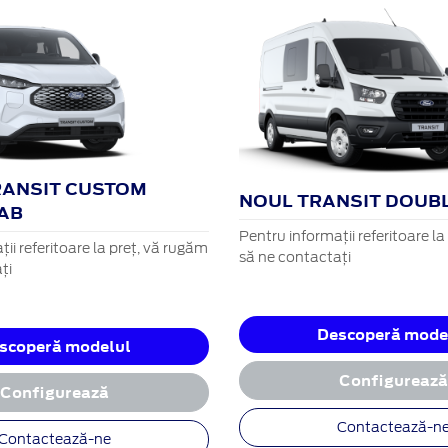
RANSIT CUSTOM
NOUL TRANSIT DOUB
AB
Pentru informații referitoare l
ii referitoare la preț, vă rugăm
să ne contactați
ți
Descoperă mode
scoperă modelul
Configureaz
Configurează
Contactează-n
Contactează-ne