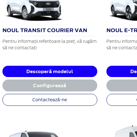
NOUL TRANSIT COURIER VAN
NOUL E-T
Pentru informații referitoare la preț, vă rugăm
Pentru informaț
să ne contactați
să ne contacta
Descoperă modelul
De
Configurează
Contactează-ne