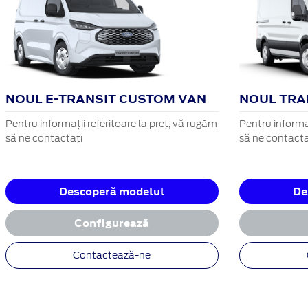
NOUL E-TRANSIT CUSTOM VAN
NOUL TRA
Pentru informații referitoare la preț, vă rugăm
Pentru informaț
să ne contactați
să ne contacta
Descoperă modelul
De
Configurează
Contactează-ne