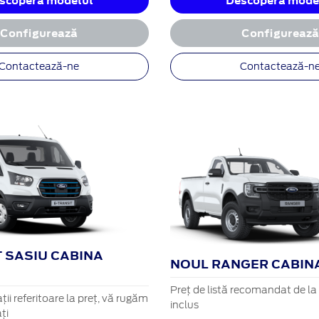
scoperă modelul
Descoperă mode
Configurează
Configureaz
Contactează-ne
Contactează-n
 SASIU CABINA
NOUL RANGER CABIN
Preț de listă recomandat de l
ii referitoare la preț, vă rugăm
inclus
ți