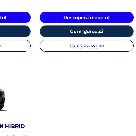
lul
Descoperă modelul
ă
Configurează
e
Contactează-ne
N HIBRID