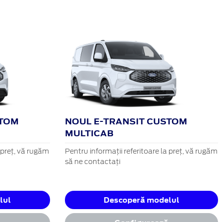
STOM
NOUL E-TRANSIT CUSTOM
MULTICAB
a preț, vă rugăm
Pentru informații referitoare la preț, vă rugăm
să ne contactați
lul
Descoperă modelul