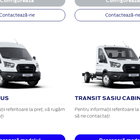
Configurează
Configureaz
Contactează-ne
Contactează-n
BUS
TRANSIT SASIU CABI
ii referitoare la preț, vă rugăm
Pentru informații referitoare l
ți
să ne contactați