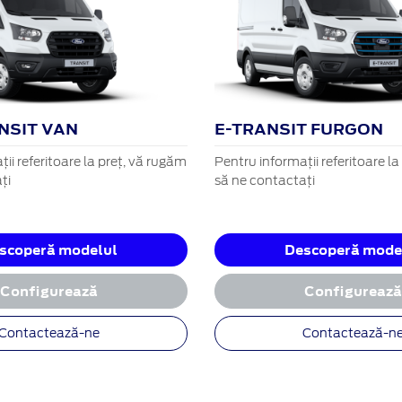
NSIT VAN
E-TRANSIT FURGON
ii referitoare la preț, vă rugăm
Pentru informații referitoare l
ți
să ne contactați
scoperă modelul
Descoperă mode
Configurează
Configureaz
Contactează-ne
Contactează-n