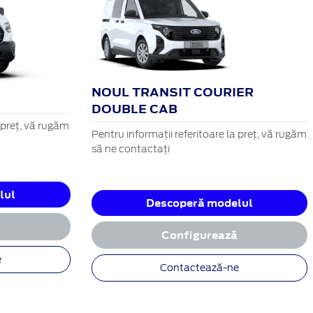
NOUL TRANSIT COURIER
DOUBLE CAB
a preț, vă rugăm
Pentru informații referitoare la preț, vă rugăm
să ne contactați
lul
Descoperă modelul
ă
Configurează
e
Contactează-ne