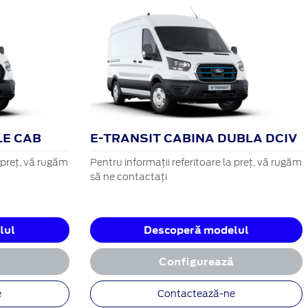
LE CAB
E-TRANSIT CABINA DUBLA DCIV
a preț, vă rugăm
Pentru informații referitoare la preț, vă rugăm
să ne contactați
lul
Descoperă modelul
ă
Configurează
e
Contactează-ne