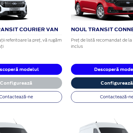
RANSIT COURIER VAN
NOUL TRANSIT CONN
ii referitoare la preț, vă rugăm
Preț de listă recomandat de l
ți
inclus
scoperă modelul
Descoperă mode
Configurează
Configureaz
Contactează-ne
Contactează-n