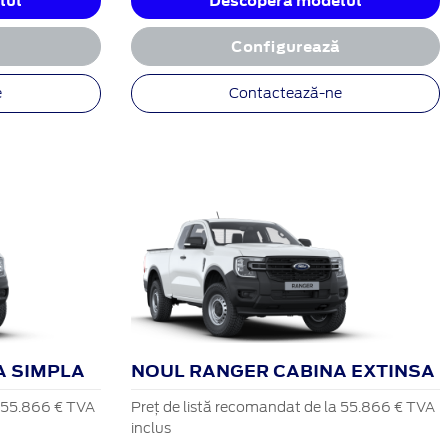
lul
Descoperă modelul
ă
Configurează
e
Contactează-ne
A SIMPLA
NOUL RANGER CABINA EXTINSA
a 55.866 € TVA
Preț de listă recomandat de la 55.866 € TVA
inclus