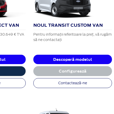
ECT VAN
NOUL TRANSIT CUSTOM VAN
a 30.649 € TVA
Pentru informații referitoare la preț, vă rugăm
să ne contactați
lul
Descoperă modelul
ă
Configurează
e
Contactează-ne