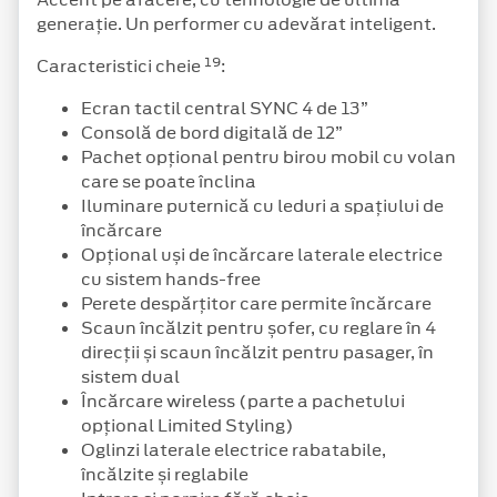
generație. Un performer cu adevărat inteligent.
19
Caracteristici cheie
:
Ecran tactil central SYNC 4 de 13”
Consolă de bord digitală de 12”
Pachet opțional pentru birou mobil cu volan
care se poate înclina
Iluminare puternică cu leduri a spațiului de
încărcare
Opțional uși de încărcare laterale electrice
cu sistem hands-free
Perete despărțitor care permite încărcare
Scaun încălzit pentru șofer, cu reglare în 4
direcții și scaun încălzit pentru pasager, în
sistem dual
Încărcare wireless (parte a pachetului
opțional Limited Styling)
Oglinzi laterale electrice rabatabile,
încălzite și reglabile