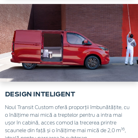
DESIGN INTELIGENT
Noul Transit Custom oferă proporții îmbunătățite, cu
o înălțime mai mică a treptelor pentru a intra mai
ușor în cabină, acces comod la trecerea printre
16
scaunele din față și o înălțime mai mică de 2,0 m
,