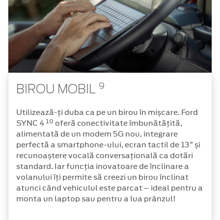
9
BIROU MOBIL
Utilizează-ți duba ca pe un birou în mișcare. Ford
10
SYNC 4
oferă conectivitate îmbunătățită,
alimentată de un modem 5G nou, integrare
perfectă a smartphone-ului, ecran tactil de 13” și
recunoaștere vocală conversațională ca dotări
standard. Iar funcția inovatoare de înclinare a
volanului îți permite să creezi un birou înclinat
atunci când vehiculul este parcat – ideal pentru a
monta un laptop sau pentru a lua prânzul!