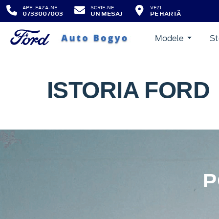
APELEAZA-NE
SCRIE-NE
VEZI
0733007003
UN MESAJ
PE HARTĂ
Modele
St
ISTORIA FORD
P
Henry Ford a schimbat