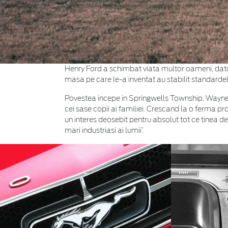
Henry Ford a schimbat viata multor oameni, dator
masa pe care le-a inventat au stabilit standardel
Povestea incepe in Springwells Township, Wayne Co
cei sase copii ai familiei. Crescand la o ferma pr
un interes deosebit pentru absolut tot ce tinea d
mari industriasi ai lumii’.