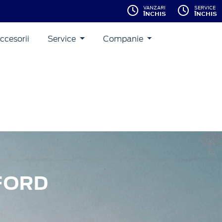
VANZARI
SERVICE
ÎNCHIS
ÎNCHIS
ccesorii
Service
Companie
FORD
ccesibile pe care le-a produs.