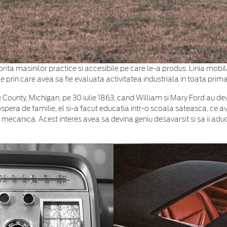
ita masinilor practice si accesibile pe care le-a produs. Linia mobil
e prin care avea sa fie evaluata activitatea industriala in toata prim
unty, Michigan, pe 30 iulie 1863, cand William si Mary Ford au deveni
ospera de familie, el si-a facut educatia intr-o scoala sateasca, ce a
e mecanica. Acest interes avea sa devina geniu desavarsit si sa ii adu