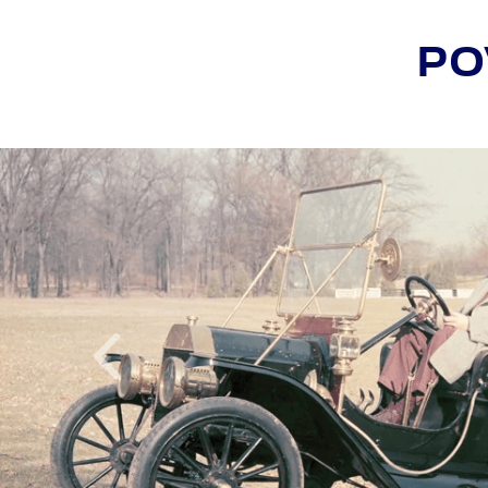
PO
Inapoi