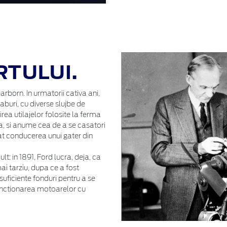
TULUI.
arborn. In urmatorii cativa ani,
buri, cu diverse slujbe de
irea utilajelor folosite la ferma
a, si anume cea de a se casatori
uat conducerea unui gater din
 in 1891, Ford lucra, deja, ca
ai tarziu, dupa ce a fost
 suficiente fonduri pentru a se
unctionarea motoarelor cu