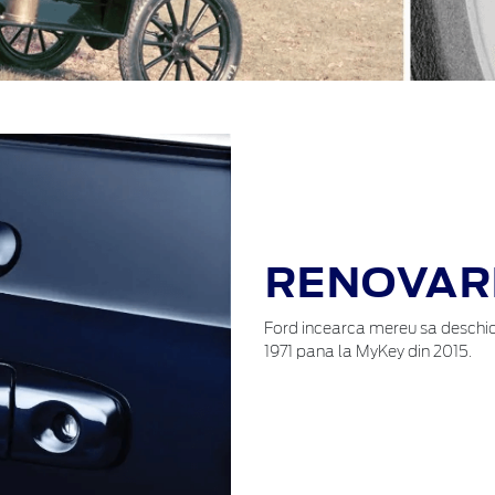
RENOVARE
Ford incearca mereu sa deschida
1971 pana la MyKey din 2015.