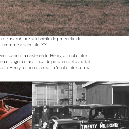
a de asamblare si tehnicile de productie de
a jumatate a secolului XX.
t parinti, la nasterea lui Henry, primul dintre
vea o singura clasa, inca de pe-atunci el a aratat
ca lui Henry recunoasterea ca ‘unul dintre cei mai