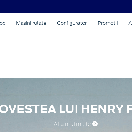
oc
Masini rulate
Configurator
Promotii
A
OVESTEA LUI HENRY 
 viata multor oameni, datorita masinilor practice si a