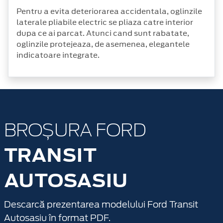
Pentru a evita deteriorarea accidentala, oglinzile
laterale pliabile electric se pliaza catre interior
dupa ce ai parcat. Atunci cand sunt rabatate,
oglinzile protejeaza, de asemenea, elegantele
indicatoare integrate.
BROȘURA FORD
TRANSIT
AUTOSASIU
Descarcă prezentarea modelului Ford Transit
Autosasiu în format PDF.