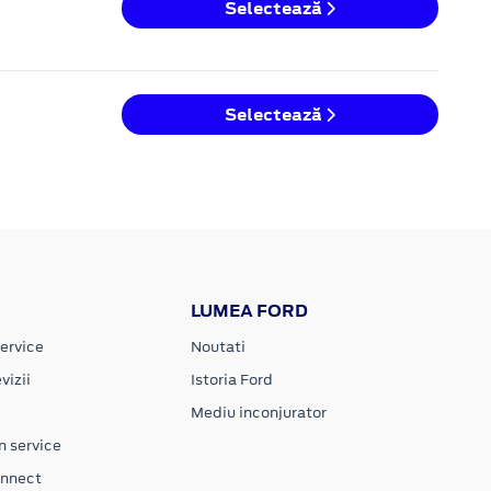
Selectează
Selectează
LUMEA FORD
ervice
Noutati
vizii
Istoria Ford
Mediu inconjurator
n service
onnect