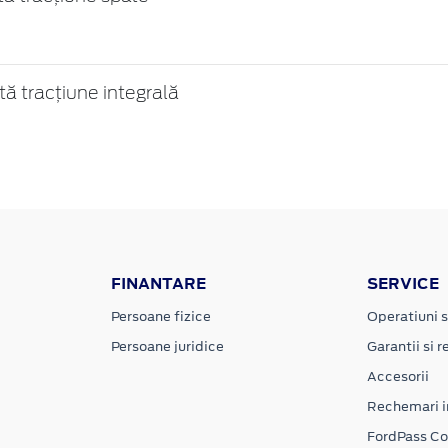
 tracțiune integrală
FINANTARE
SERVICE
Persoane fizice
Operatiuni s
Persoane juridice
Garantii si re
Accesorii
Rechemari i
FordPass C