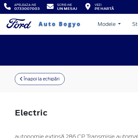
APELEAZA-NE
SCRIE-NE
VEZI
0733007003
UN MESAJ
PE HARTĂ
Modele
St
Înapoi la echipări
Electric
autonomie extinsă 286 CP Transmisie automat