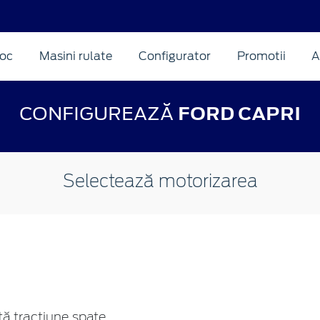
oc
Masini rulate
Configurator
Promotii
A
CONFIGUREAZĂ
FORD CAPRI
Selectează motorizarea
ă tracțiune spate