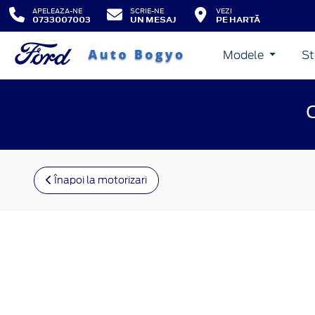
APELEAZA-NE
SCRIE-NE
VEZI
0733007003
UN MESAJ
PE HARTĂ
Modele
St
Înapoi la motorizari