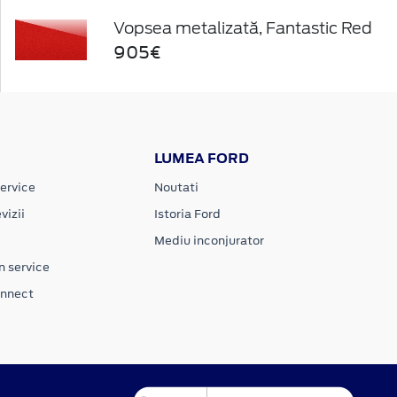
Vopsea metalizată, Fantastic Red
905€
LUMEA FORD
ervice
Noutati
vizii
Istoria Ford
Mediu inconjurator
n service
onnect