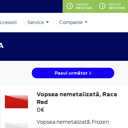
VANZARI
SERVICE
DESCHIS
DESCHIS
ccesorii
Service
Companie
A
Pasul următor
Vopsea nemetalizată, Race
Red
0€
Vopsea nemetalizată, Frozen