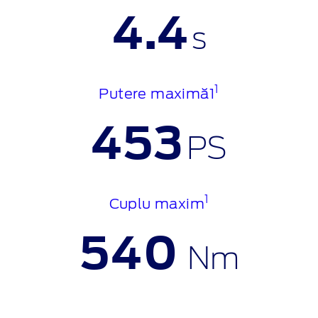
4.4
s
1
Putere maximă1
453
PS
1
Cuplu maxim
540
Nm