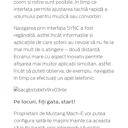
zoom și rotire sunt posibile, în timp ce
interfața permite ajustarea tactilă rapidă a
volumului pentru muzică sau convorbiri.
Navigarea prin interfața SYNC a fost
regândită, astfel încât informațiile și
aplicațiile de care șoferii au nevoie să nu fie la
mai mult de o atingere – două distanță.
Ecranul mare cu aspect inovativ permite
afișarea mai multor aplicații simultan, astfel
încât să puteți observa, de exemplu, navigația
în timp ce efectuați un apel telefonic.
Pe locuri, fiți gata, start!
Proprietarii de Mustang Mach-E vor putea
configura setările mașinii înainte ca aceasta
să le fie livrată, prin intermediul funcției