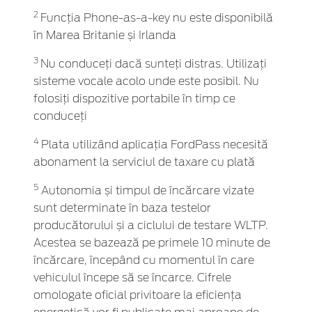
2
Funcția Phone-as-a-key nu este disponibilă
în Marea Britanie și Irlanda
3
Nu conduceți dacă sunteți distras. Utilizați
sisteme vocale acolo unde este posibil. Nu
folosiți dispozitive portabile în timp ce
conduceți
4
Plata utilizând aplicația FordPass necesită
abonament la serviciul de taxare cu plată
5
Autonomia și timpul de încărcare vizate
sunt determinate în baza testelor
producătorului și a ciclului de testare WLTP.
Acestea se bazează pe primele 10 minute de
încărcare, începând cu momentul în care
vehiculul începe să se încarce. Cifrele
omologate oficial privitoare la eficiența