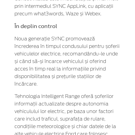
prin intermediul SYNC AppLink, cu aplicații
precum what3words, Waze și Webex.
În deplin control
Noua generație SYNC promovează
încrederea în timpul condusului pentru șoferii
vehiculelor electrice, recomandându-le unde
și când să-și încarce vehiculul și oferind
acces în timp real la informațiile privind
disponibilitatea și prețurile stațiilor de
încărcare.
Tehnologia Intelligent Range oferă șoferilor
informații actualizate despre autonomia
vehiculului lor electric, pe baza unor factori
care includ traficul, suprafața de rulare,
condițiile meteorologice și chiar datele de la
alte vehicule electrice Ford care folosesc