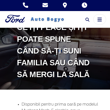
SYNC. ACUM
MAȘINA TA AFLĂ
CE ÎȚI PLACE ȘI ÎȚI
POATE SPUNE
CÂND SĂ-ȚI SUNI
FAMILIA SAU CÂND
SĂ MERGI LA SALĂ
Disponibil pentru prima oară pe modelul