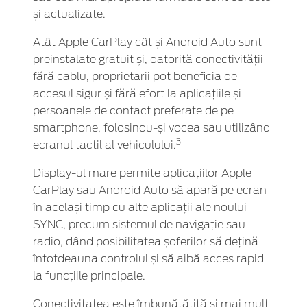
și actualizate.
Atât Apple CarPlay cât și Android Auto sunt
preinstalate gratuit și, datorită conectivității
fără cablu, proprietarii pot beneficia de
accesul sigur și fără efort la aplicațiile și
persoanele de contact preferate de pe
smartphone, folosindu-și vocea sau utilizând
3
ecranul tactil al vehiculului.
Display-ul mare permite aplicațiilor Apple
CarPlay sau Android Auto să apară pe ecran
în același timp cu alte aplicații ale noului
SYNC, precum sistemul de navigație sau
radio, dând posibilitatea șoferilor să dețină
întotdeauna controlul și să aibă acces rapid
la funcțiile principale.
Conectivitatea este îmbunătățită și mai mult