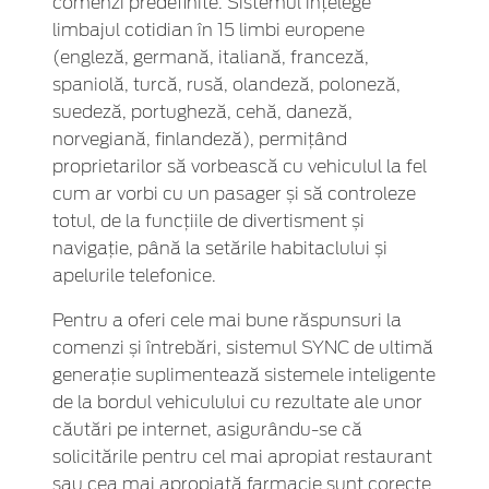
comenzi predefinite. Sistemul înțelege
limbajul cotidian în 15 limbi europene
(engleză, germană, italiană, franceză,
spaniolă, turcă, rusă, olandeză, poloneză,
suedeză, portugheză, cehă, daneză,
norvegiană, finlandeză), permițând
proprietarilor să vorbească cu vehiculul la fel
cum ar vorbi cu un pasager și să controleze
totul, de la funcțiile de divertisment și
navigație, până la setările habitaclului și
apelurile telefonice.
Pentru a oferi cele mai bune răspunsuri la
comenzi și întrebări, sistemul SYNC de ultimă
generație suplimentează sistemele inteligente
de la bordul vehiculului cu rezultate ale unor
căutări pe internet, asigurându-se că
solicitările pentru cel mai apropiat restaurant
sau cea mai apropiată farmacie sunt corecte