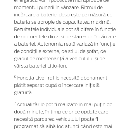
energetică vor fi publicate mai aproape de
momentul punerii în vânzare. Ritmul de
încărcare a bateriei descrește pe măsură ce
bateria se apropie de capacitatea maximă.
Rezultatele individuale pot să difere în funcție
de momentele din zi și de starea de încărcare
a bateriei. Autonomia reală variază în funcție
de condițiile externe, de stilul de șofat, de
gradul de mentenanță a vehiculului și de
vârsta bateriei Litiu-Ion.
6
Funcția Live Traffic necesită abonament
plătit separat după o încercare inițială
gratuită
7
Actualizările pot fi realizate în mai puțin de
două minute, în timp ce orice update care
necesită parcarea vehiculului poate fi
programat să aibă loc atunci când este mai