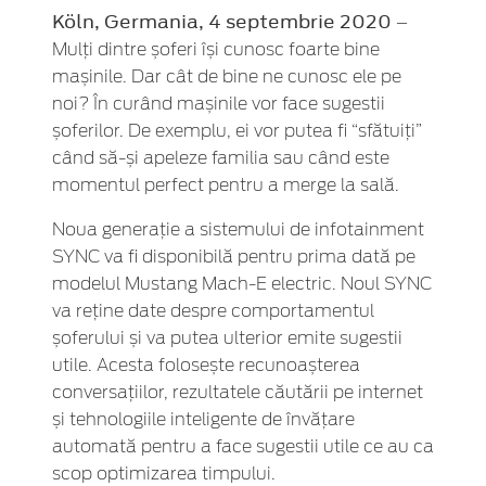
Köln, Germania, 4 septembrie 2020
–
Mulți dintre șoferi își cunosc foarte bine
mașinile. Dar cât de bine ne cunosc ele pe
noi? În curând mașinile vor face sugestii
șoferilor. De exemplu, ei vor putea fi “sfătuiți”
când să-și apeleze familia sau când este
momentul perfect pentru a merge la sală.
Noua generație a sistemului de infotainment
SYNC va fi disponibilă pentru prima dată pe
modelul Mustang Mach-E electric. Noul SYNC
va reține date despre comportamentul
șoferului și va putea ulterior emite sugestii
utile. Acesta folosește recunoașterea
conversațiilor, rezultatele căutării pe internet
și tehnologiile inteligente de învățare
automată pentru a face sugestii utile ce au ca
scop optimizarea timpului.