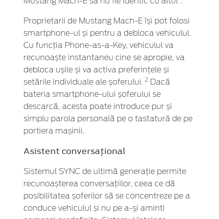
Mustang Mach-E să nu fie identic cu altul”.
Proprietarii de Mustang Mach-E își pot folosi
smartphone-ul și pentru a debloca vehiculul.
Cu funcția Phone-as-a-Key, vehiculul va
recunoaște instantaneu cine se apropie, va
debloca ușile și va activa preferințele și
2
setările individuale ale șoferului.
Dacă
bateria smartphone-ului șoferului se
descarcă, acesta poate introduce pur și
simplu parola personală pe o tastatură de pe
portiera mașinii.
Asistent conversațional
Sistemul SYNC de ultimă generație permite
recunoașterea conversațiilor, ceea ce dă
posibilitatea șoferilor să se concentreze pe a
conduce vehiculul și nu pe a-și aminti