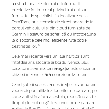
a evita blocajele din trafic. Informații
predictive în timp real privind traficul sunt
furnizate de specialiștii în localizare de la
TomTom, iar sistemele de direcționare de la
bordul vehiculului și din cloud furnizate de
Garmin îi asigură pe șoferi că au întotdeauna
la dispoziție cele mai eficiente rute către
6
destinația lor.
Cele mai recente versiuni ale hărților sunt
întotdeauna stocate la bordul vehiculului,
ceea ce înseamnă că navigația este eficientă
chiar și în zonele fără conexiune la rețea.
Când șoferii sosesc la destinație, ei vor putea
vedea disponibilitatea locurilor de parcare, pe
carosabil și în afara acestuia, reducând astfel
timpul pierdut cu găsirea unui loc de parcare.
Aplicația FordPass îi poate ajuta pe șoferi să