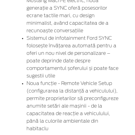
Mustang Mach-E electric, noua
generație a SYNC oferă posesorilor
ecrane tactile mari, cu design
minimalist, având capacitatea de a
recunoaște conversațiile
Sistemul de infotainment Ford SYNC
folosește învățarea automată pentru a
oferi un nou nivel de personalizare –
poate deprinde date despre
comportamentul șoferului și poate face
sugestii utile
Noua funcție - Remote Vehicle Setup
(configurarea la distanță a vehiculului),
permite proprietarilor să preconfigureze
anumite setări ale mașinii - de la
capacitatea de reacție a vehiculului,
până la culorile ambientale din
habitaclu