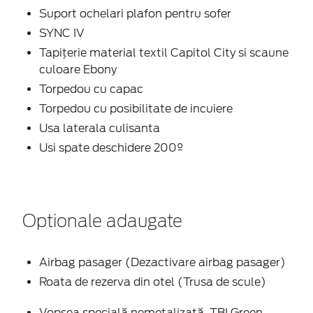
Suport ochelari plafon pentru sofer
SYNC IV
Tapițerie material textil Capitol City si scaune
culoare Ebony
Torpedou cu capac
Torpedou cu posibilitate de incuiere
Usa laterala culisanta
Usi spate deschidere 200º
Optionale adaugate
Airbag pasager (Dezactivare airbag pasager)
Roata de rezerva din otel (Trusa de scule)
Vopsea specială nemetalizată, TBI Green