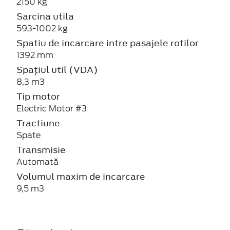
2150 kg
Sarcina utila
593-1002 kg
Spatiu de incarcare intre pasajele rotilor
1392 mm
Spațiul util (VDA)
8,3 m3
Tip motor
Electric Motor #3
Tractiune
Spate
Transmisie
Automată
Volumul maxim de incarcare
9,5 m3