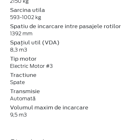
2150 kg
Sarcina utila
593-1002 kg
Spatiu de incarcare intre pasajele rotilor
1392 mm
Spațiul util (VDA)
8,3 m3
Tip motor
Electric Motor #3
Tractiune
Spate
Transmisie
Automată
Volumul maxim de incarcare
9,5 m3