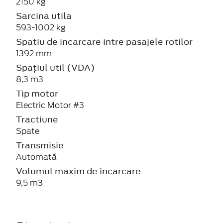
2150 kg
Sarcina utila
593-1002 kg
Spatiu de incarcare intre pasajele rotilor
1392 mm
Spațiul util (VDA)
8,3 m3
Tip motor
Electric Motor #3
Tractiune
Spate
Transmisie
Automată
Volumul maxim de incarcare
9,5 m3