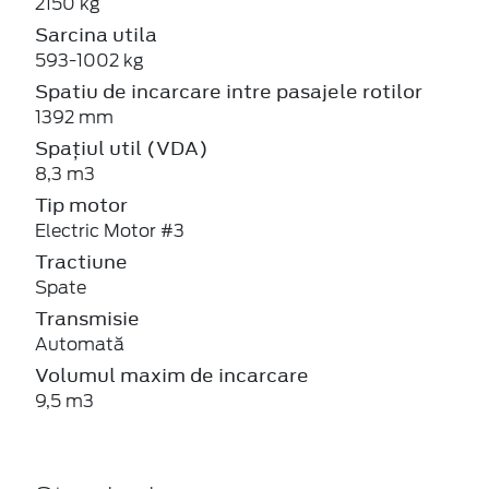
2150 kg
Sarcina utila
593-1002 kg
Spatiu de incarcare intre pasajele rotilor
1392 mm
Spațiul util (VDA)
8,3 m3
Tip motor
Electric Motor #3
Tractiune
Spate
Transmisie
Automată
Volumul maxim de incarcare
9,5 m3