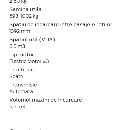
2150 kg
Sarcina utila
593-1002 kg
Spatiu de incarcare intre pasajele rotilor
1392 mm
Spațiul util (VDA)
8,3 m3
Tip motor
Electric Motor #3
Tractiune
Spate
Transmisie
Automată
Volumul maxim de incarcare
9,5 m3