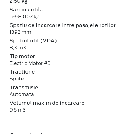
2150 kg
Sarcina utila
593-1002 kg
Spatiu de incarcare intre pasajele rotilor
1392 mm
Spațiul util (VDA)
8,3 m3
Tip motor
Electric Motor #3
Tractiune
Spate
Transmisie
Automată
Volumul maxim de incarcare
9,5 m3