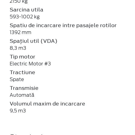
2150 kg
Sarcina utila
593-1002 kg
Spatiu de incarcare intre pasajele rotilor
1392 mm
Spațiul util (VDA)
8,3 m3
Tip motor
Electric Motor #3
Tractiune
Spate
Transmisie
Automată
Volumul maxim de incarcare
9,5 m3