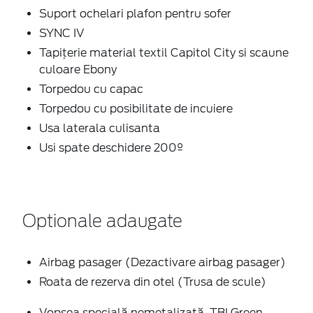
Suport ochelari plafon pentru sofer
SYNC IV
Tapițerie material textil Capitol City si scaune
culoare Ebony
Torpedou cu capac
Torpedou cu posibilitate de incuiere
Usa laterala culisanta
Usi spate deschidere 200º
Optionale adaugate
Airbag pasager (Dezactivare airbag pasager)
Roata de rezerva din otel (Trusa de scule)
Vopsea specială nemetalizată, TBI Green