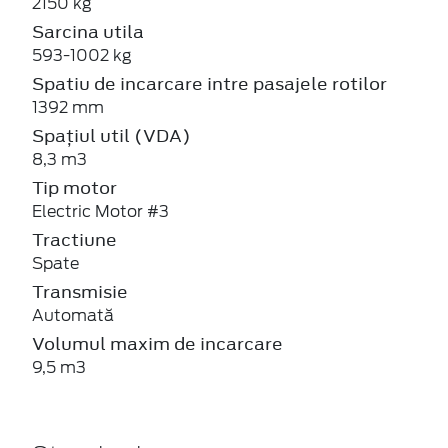
2150 kg
Sarcina utila
593-1002 kg
Spatiu de incarcare intre pasajele rotilor
1392 mm
Spațiul util (VDA)
8,3 m3
Tip motor
Electric Motor #3
Tractiune
Spate
Transmisie
Automată
Volumul maxim de incarcare
9,5 m3