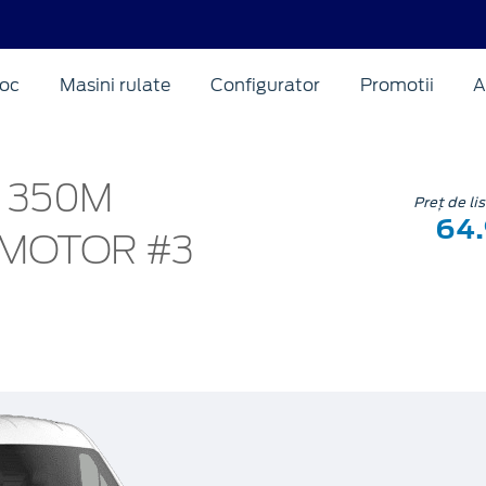
oc
Masini rulate
Configurator
Promotii
A
N 350M
Preț de li
64
 MOTOR #3