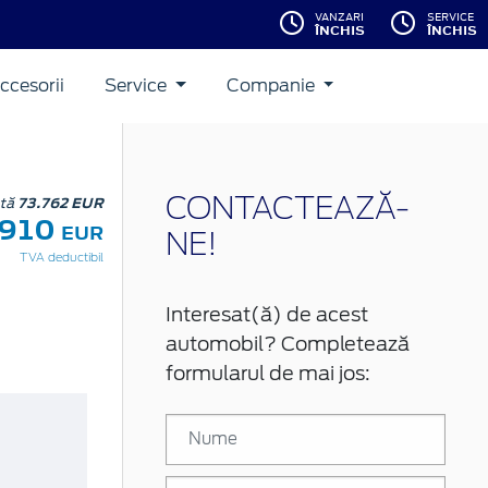
VANZARI
SERVICE
ÎNCHIS
ÎNCHIS
ccesorii
Service
Companie
stă
73.762 EUR
CONTACTEAZĂ-
.910
EUR
NE!
TVA deductibil
Interesat(ă) de acest
automobil? Completează
formularul de mai jos: