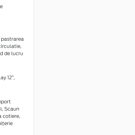
te
u pastrarea
irculatie,
d de lucru
ay 12”,
uport
ii, Scaun
 cotiere,
ițerie