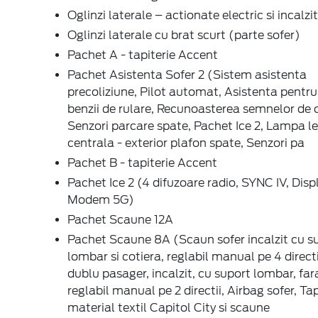
Oglinzi laterale – actionate electric si incalzi
Oglinzi laterale cu brat scurt (parte sofer)
Pachet A - tapiterie Accent
Pachet Asistenta Sofer 2 (Sistem asistenta
precoliziune, Pilot automat, Asistenta pentr
benzii de rulare, Recunoasterea semnelor de c
Senzori parcare spate, Pachet Ice 2, Lampa le
centrala - exterior plafon spate, Senzori pa
Pachet B - tapiterie Accent
Pachet Ice 2 (4 difuzoare radio, SYNC IV, Displ
Modem 5G)
Pachet Scaune 12A
Pachet Scaune 8A (Scaun sofer incalzit cu s
lombar si cotiera, reglabil manual pe 4 direct
dublu pasager, incalzit, cu suport lombar, fara
reglabil manual pe 2 directii, Airbag sofer, Tap
material textil Capitol City si scaune