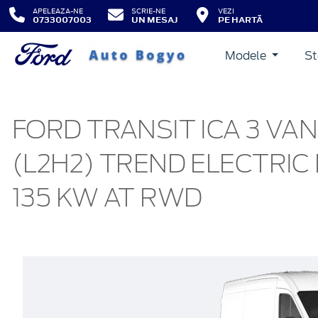
APELEAZA-NE
SCRIE-NE
VEZI
0733007003
UN MESAJ
PE HARTĂ
Modele
St
FORD TRANSIT ICA 3 VA
(L2H2) TREND ELECTRIC
135 KW AT RWD