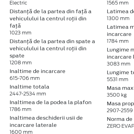
Electric
1565 mm
Distanță de la partea din față a
Latimea de
vehiculului la centrul roții din
1300 mm
față
Latimea m
1023 mm
incarcare
Distanță de la partea din spate a
1784 mm
vehiculului la centrul roții din
Lungime m
spate
incarcare 
1208 mm
3083 mm
Inaltime de incarcare
Lungime t
615-706 mm
5531 mm
Inaltime totala
Masa maxi
2447-2534 mm
3500 kg
Inaltimea de la podea la plafon
Masa propr
1786 mm
2907-2559
Inaltimea deschiderii usii de
Norma de 
incarcare laterale
ZERO EVA
1600 mm