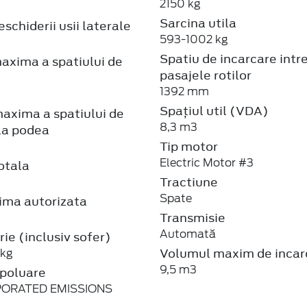
2150 kg
Sarcina utila
schiderii usii laterale
593-1002 kg
Spatiu de incarcare intr
axima a spatiului de
pasajele rotilor
1392 mm
Spațiul util (VDA)
axima a spatiului de
8,3 m3
la podea
Tip motor
Electric Motor #3
otala
Tractiune
Spate
ma autorizata
Transmisie
Automată
ie (inclusiv sofer)
Volumul maxim de incar
 kg
9,5 m3
poluare
PORATED EMISSIONS