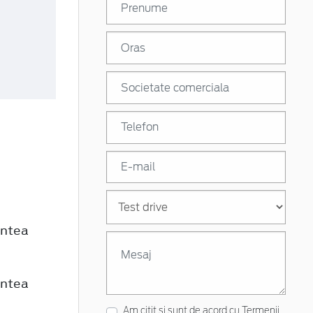
untea
untea
Am citit si sunt de acord cu
Termenii