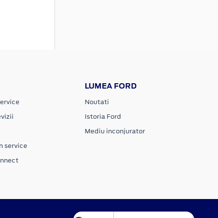
LUMEA FORD
ervice
Noutati
vizii
Istoria Ford
Mediu inconjurator
n service
onnect