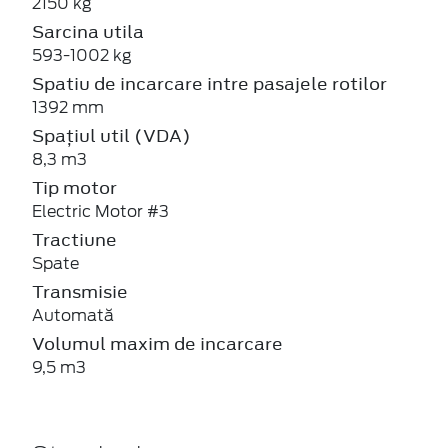
2150 kg
Sarcina utila
593-1002 kg
Spatiu de incarcare intre pasajele rotilor
1392 mm
Spațiul util (VDA)
8,3 m3
Tip motor
Electric Motor #3
Tractiune
Spate
Transmisie
Automată
Volumul maxim de incarcare
9,5 m3