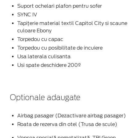
Suport ochelari plafon pentru sofer
SYNC IV
Tapițerie material textil Capitol City si scaune
culoare Ebony
Torpedou cu capac
Torpedou cu posibilitate de incuiere
Usa laterala culisanta
Usi spate deschidere 200º
Optionale adaugate
Airbag pasager (Dezactivare airbag pasager)
Roata de rezerva din otel (Trusa de scule)
Vopsea specială nemetalizată, TBI Green