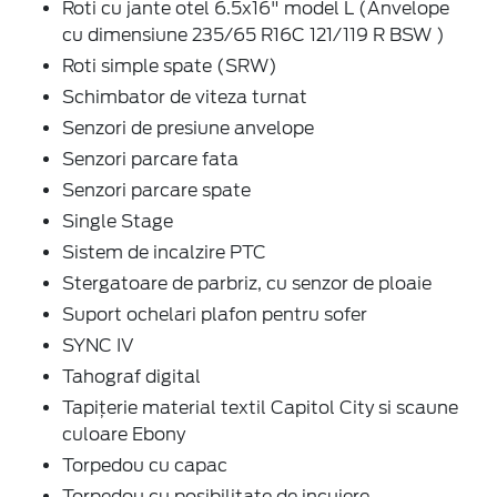
Roti cu jante otel 6.5x16" model L (Anvelope
cu dimensiune 235/65 R16C 121/119 R BSW )
Roti simple spate (SRW)
Schimbator de viteza turnat
Senzori de presiune anvelope
Senzori parcare fata
Senzori parcare spate
Single Stage
Sistem de incalzire PTC
Stergatoare de parbriz, cu senzor de ploaie
Suport ochelari plafon pentru sofer
SYNC IV
Tahograf digital
Tapițerie material textil Capitol City si scaune
culoare Ebony
Torpedou cu capac
Torpedou cu posibilitate de incuiere