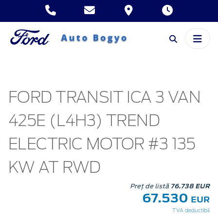
FORD TRANSIT ICA 3 VAN
425E (L4H3) TREND
ELECTRIC MOTOR #3 135
KW AT RWD
Preț de listă
76.738 EUR
67.530
EUR
TVA deductibil