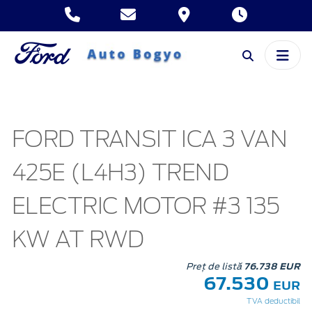
FORD TRANSIT ICA 3 VAN
425E (L4H3) TREND
ELECTRIC MOTOR #3 135
KW AT RWD
Preț de listă
76.738 EUR
67.530
EUR
TVA deductibil