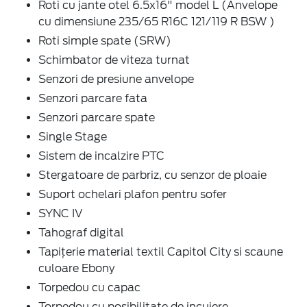
Roti cu jante otel 6.5x16" model L (Anvelope
cu dimensiune 235/65 R16C 121/119 R BSW )
Roti simple spate (SRW)
Schimbator de viteza turnat
Senzori de presiune anvelope
Senzori parcare fata
Senzori parcare spate
Single Stage
Sistem de incalzire PTC
Stergatoare de parbriz, cu senzor de ploaie
Suport ochelari plafon pentru sofer
SYNC IV
Tahograf digital
Tapițerie material textil Capitol City si scaune
culoare Ebony
Torpedou cu capac
Torpedou cu posibilitate de incuiere