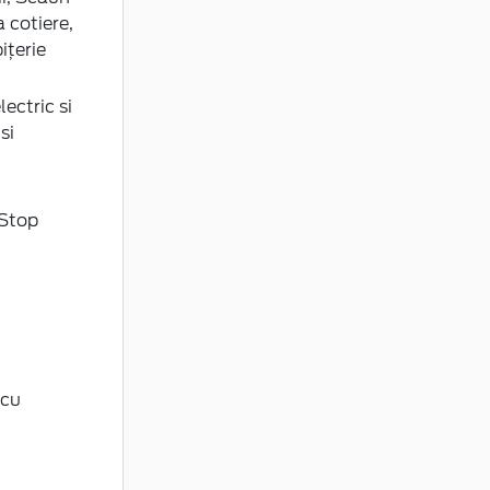
 cotiere,
ițerie
lectric si
si
"Stop
 cu