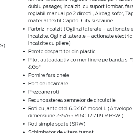
dublu pasager, incalzit, cu suport lombar, fara
reglabil manual pe 2 directii, Airbag sofer, Tap
material textil Capitol City si scaune
Parbriz incalzit (Oglinzi laterale – actionate e
incalzite, Oglinzi laterale – actionate electric 
incalzite cu pliere)
BS)
Perete despartitor din plastic
Pilot autoadaptiv cu mentinere pe banda si 
&Go"
Pornire fara cheie
Port de incarcare
Prezoane roti
Recunoasterea semnelor de circulatie
Roti cu jante otel 6.5x16" model L (Anvelope
dimensiune 235/65 R16C 121/119 R BSW )
Roti simple spate (SRW)
Schimbator de viteza turnat