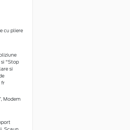
e cu pliere
oliziune
 si "Stop
are si
de
 fr
12”, Modem
uport
ii, Scaun