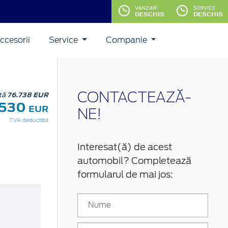
VANZARI
SERVICE
DESCHIS
DESCHIS
ccesorii
Service
Companie
stă
76.738 EUR
CONTACTEAZĂ-
.530
EUR
NE!
TVA deductibil
Interesat(ă) de acest
automobil? Completează
formularul de mai jos: