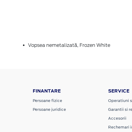
Vopsea nemetalizată, Frozen White
FINANTARE
SERVICE
Persoane fizice
Operatiuni s
Persoane juridice
Garantii si re
Accesorii
Rechemari i