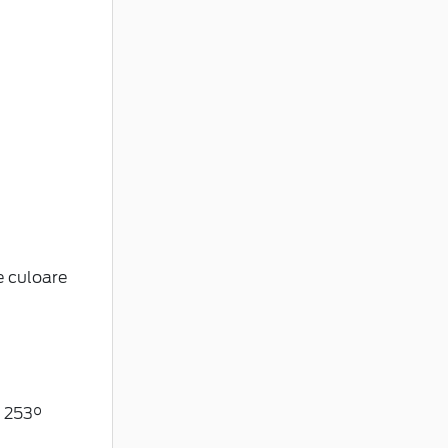
e culoare
u 253°