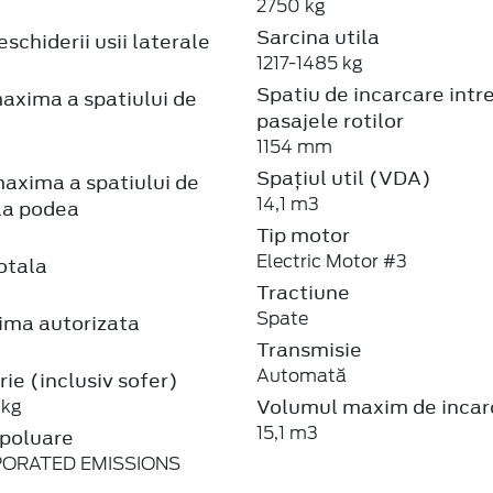
2750 kg
Sarcina utila
schiderii usii laterale
1217-1485 kg
Spatiu de incarcare intr
axima a spatiului de
pasajele rotilor
1154 mm
Spațiul util (VDA)
axima a spatiului de
14,1 m3
la podea
Tip motor
Electric Motor #3
otala
Tractiune
Spate
ma autorizata
Transmisie
Automată
ie (inclusiv sofer)
Volumul maxim de incar
 kg
15,1 m3
poluare
PORATED EMISSIONS