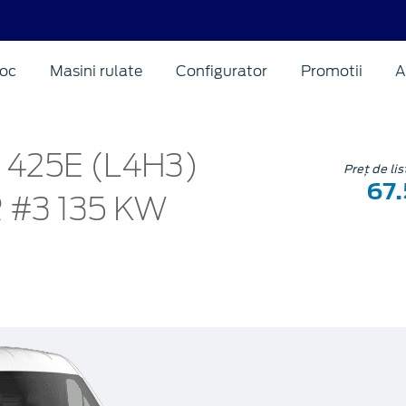
oc
Masini rulate
Configurator
Promotii
A
 425E (L4H3)
Preț de li
67
#3 135 KW