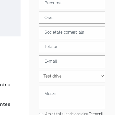
untea
untea
Am citit si sunt de acord cu
Termenii