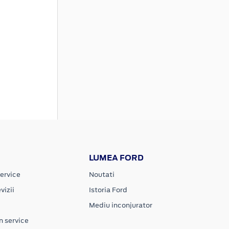
LUMEA FORD
ervice
Noutati
vizii
Istoria Ford
Mediu inconjurator
n service