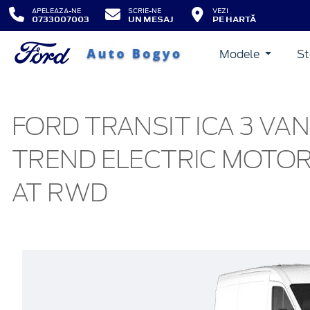
APELEAZA-NE
SCRIE-NE
VEZI
0733007003
UN MESAJ
PE HARTĂ
Modele
St
FORD TRANSIT ICA 3 VAN
TREND ELECTRIC MOTOR 
AT RWD