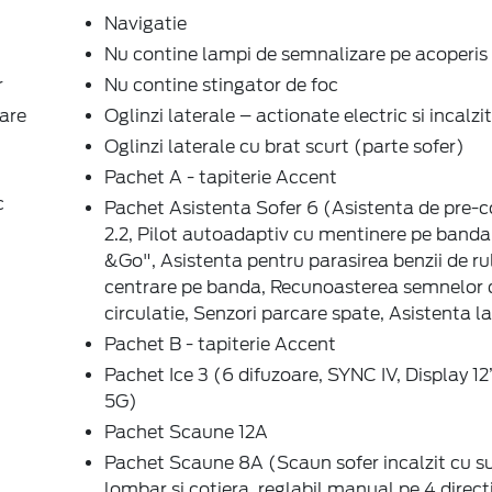
Navigatie
Nu contine lampi de semnalizare pe acoperis
r
Nu contine stingator de foc
rare
Oglinzi laterale – actionate electric si incalzit
Oglinzi laterale cu brat scurt (parte sofer)
Pachet A - tapiterie Accent
c
Pachet Asistenta Sofer 6 (Asistenta de pre-c
2.2, Pilot autoadaptiv cu mentinere pe banda
&Go", Asistenta pentru parasirea benzii de rul
centrare pe banda, Recunoasterea semnelor 
circulatie, Senzori parcare spate, Asistenta la
Pachet B - tapiterie Accent
Pachet Ice 3 (6 difuzoare, SYNC IV, Display 
5G)
Pachet Scaune 12A
Pachet Scaune 8A (Scaun sofer incalzit cu s
lombar si cotiera, reglabil manual pe 4 direct