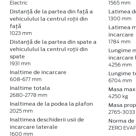
Electric
1565 mm
Distanță de la partea din față a
Latimea de
vehiculului la centrul roții din
1300 mm
față
Latimea m
1023 mm
incarcare
Distanță de la partea din spate a
1784 mm
vehiculului la centrul roții din
Lungime m
spate
incarcare 
1931 mm
4256 mm
Inaltime de incarcare
Lungime t
608-677 mm
6704 mm
Inaltime totala
Masa maxi
2680-2778 mm
4250 kg
Inaltimea de la podea la plafon
Masa propr
2025 mm
2765-3033
Inaltimea deschiderii usii de
Norma de 
incarcare laterale
ZERO EVA
1600 mm