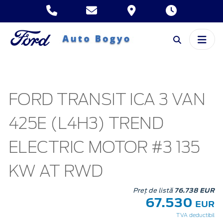
FORD TRANSIT ICA 3 VAN
425E (L4H3) TREND
ELECTRIC MOTOR #3 135
KW AT RWD
Preț de listă
76.738 EUR
67.530
EUR
TVA deductibil