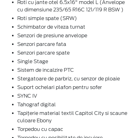
Roti cu jante otel 6.5x16" model L (Anvelope
cu dimensiune 235/65 R16C 121/119 R BSW )
Roti simple spate (SRW)
Schimbator de viteza turnat
Senzori de presiune anvelope
Senzori parcare fata
Senzori parcare spate
Single Stage
Sistem de incalzire PTC
Stergatoare de parbriz, cu senzor de ploaie
Suport ochelari plafon pentru sofer
SYNC IV
Tahograf digital
Tapițerie material textil Capitol City si scaune
culoare Ebony
Torpedou cu capac
Torpedou cu posibilitate de incuiere