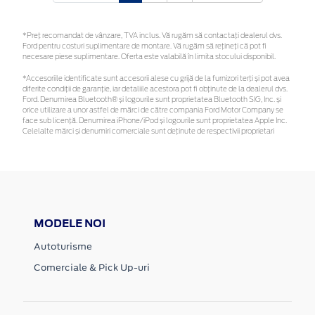
*Preţ recomandat de vânzare, TVA inclus. Vă rugăm să contactaţi dealerul dvs.
Ford pentru costuri suplimentare de montare. Vă rugăm să rețineți că pot fi
necesare piese suplimentare. Oferta este valabilă în limita stocului disponibil.
*Accesoriile identificate sunt accesorii alese cu grijă de la furnizori terți și pot avea
diferite condiții de garanție, iar detaliile acestora pot fi obținute de la dealerul dvs.
Ford. Denumirea Bluetooth® și logourile sunt proprietatea Bluetooth SIG, Inc. și
orice utilizare a unor astfel de mărci de către compania Ford Motor Company se
face sub licență. Denumirea iPhone/iPod și logourile sunt proprietatea Apple Inc.
Celelalte mărci și denumiri comerciale sunt deținute de respectivii proprietari
MODELE NOI
Autoturisme
Comerciale & Pick Up-uri