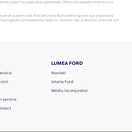
neți că pot fi necesare piese suplimentare. Oferta este valabilă în limita stocului
fi obținute de la dealerul dvs. Ford. Denumirea Bluetooth® și logourile sunt proprietatea
od și logourile sunt proprietatea Apple Inc. Celelalte mărci și denumiri comerciale sunt
LUMEA FORD
ervice
Noutati
vizii
Istoria Ford
Mediu inconjurator
n service
onnect