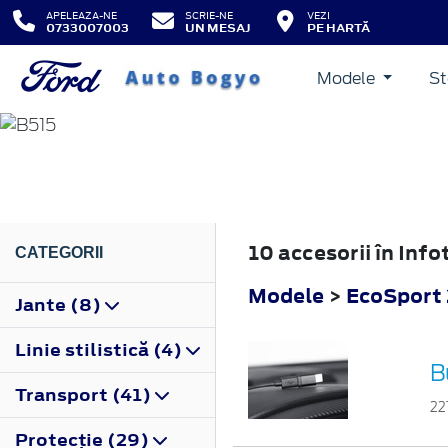
APELEAZA-NE
SCRIE-NE
VEZI
0733007003
UN MESAJ
PE HARTĂ
Modele
St
ECOSPORT
2013
10 accesorii în In
CATEGORII
Modele
>
EcoSport
Jante (8)
Linie stilistică (4)
B
Transport (41)
22
Protecţie (29)