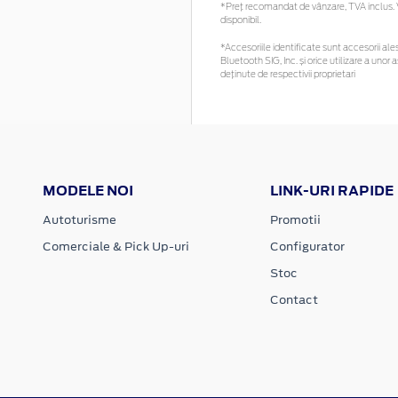
*Preţ recomandat de vânzare, TVA inclus. Vă
disponibil.
*Accesoriile identificate sunt accesorii ales
Bluetooth SIG, Inc. și orice utilizare a un
deținute de respectivii proprietari
MODELE NOI
LINK-URI RAPIDE
Autoturisme
Promotii
Comerciale & Pick Up-uri
Configurator
Stoc
Contact