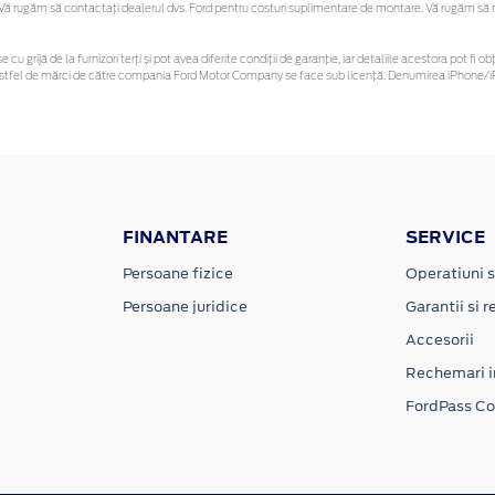
 rugăm să contactaţi dealerul dvs. Ford pentru costuri suplimentare de montare. Vă rugăm să reți
e cu grijă de la furnizori terți și pot avea diferite condiții de garanție, iar detaliile acestora pot 
or astfel de mărci de către compania Ford Motor Company se face sub licență. Denumirea iPhone/iP
FINANTARE
SERVICE
Persoane fizice
Operatiuni s
Persoane juridice
Garantii si re
Accesorii
Rechemari i
FordPass C