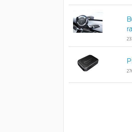
B
r
23
P
27