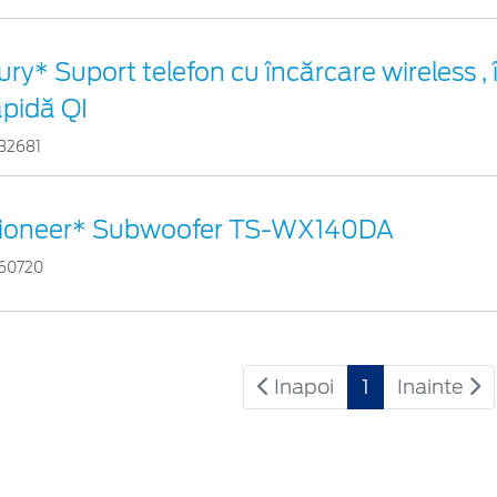
ury* Suport telefon cu încărcare wireless ,
apidă QI
32681
ioneer* Subwoofer TS-WX140DA
60720
Inapoi
1
Inainte