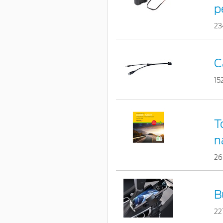
p
23
C
15
T
n
26
B
22