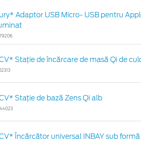
ury* Adaptor USB Micro- USB pentru Appl
luminat
79206
CV* Stație de încărcare de masă Qi de cul
02313
CV* Stație de bază Zens Qi alb
44023
CV* Încărcător universal INBAY sub formă 