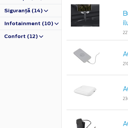
Siguranţă (14)
B
i
Infotainment (10)
22
Confort (12)
A
21
A
23
A