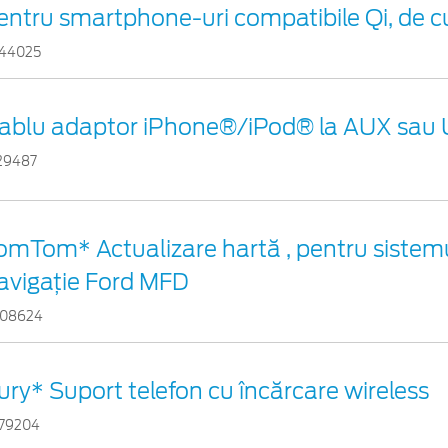
entru smartphone-uri compatibile Qi, de c
44025
ablu adaptor iPhone®/iPod® la AUX sau
29487
omTom* Actualizare hartă , pentru sistem
avigaţie Ford MFD
08624
ury* Suport telefon cu încărcare wireless
79204