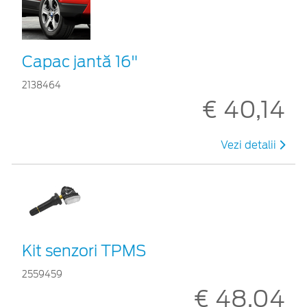
Capac jantă 16"
2138464
€ 40,14
Vezi detalii
Kit senzori TPMS
2559459
€ 48,04