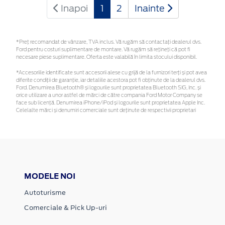
Inapoi
1
2
Inainte
*Preţ recomandat de vânzare, TVA inclus. Vă rugăm să contactaţi dealerul dvs.
Ford pentru costuri suplimentare de montare. Vă rugăm să rețineți că pot fi
necesare piese suplimentare. Oferta este valabilă în limita stocului disponibil.
*Accesoriile identificate sunt accesorii alese cu grijă de la furnizori terți și pot avea
diferite condiții de garanție, iar detaliile acestora pot fi obținute de la dealerul dvs.
Ford. Denumirea Bluetooth® și logourile sunt proprietatea Bluetooth SIG, Inc. și
orice utilizare a unor astfel de mărci de către compania Ford Motor Company se
face sub licență. Denumirea iPhone/iPod și logourile sunt proprietatea Apple Inc.
Celelalte mărci și denumiri comerciale sunt deținute de respectivii proprietari
MODELE NOI
Autoturisme
Comerciale & Pick Up-uri