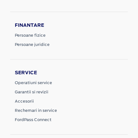
FINANTARE
Persoane fizice
Persoane juridice
SERVICE
Operatiuni service
Garantii si revizii
Accesorii
Rechemari in service
FordPass Connect