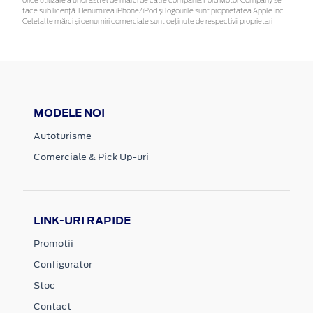
orice utilizare a unor astfel de mărci de către compania Ford Motor Company se
face sub licență. Denumirea iPhone/iPod și logourile sunt proprietatea Apple Inc.
Celelalte mărci și denumiri comerciale sunt deținute de respectivii proprietari
MODELE NOI
Autoturisme
Comerciale & Pick Up-uri
LINK-URI RAPIDE
Promotii
Configurator
Stoc
Contact