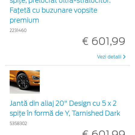
spițe, prelucrat ultra-strălucitor.
Fațetă cu buzunare vopsite
premium
2231460
€ 601,99
Vezi detalii
Jantă din aliaj 20" Design cu 5 x 2
spiţe în formă de Y, Tarnished Dark
5358302
€ 601,99