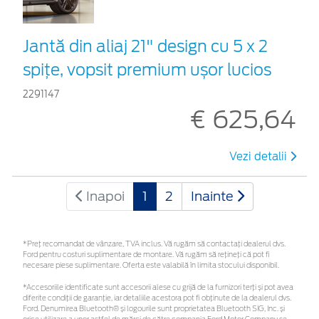
Jantă din aliaj 21" design cu 5 x 2
spițe, vopsit premium ușor lucios
2291147
€ 625,64
Vezi detalii
Inapoi
1
2
Inainte
*Preţ recomandat de vânzare, TVA inclus. Vă rugăm să contactaţi dealerul dvs.
Ford pentru costuri suplimentare de montare. Vă rugăm să rețineți că pot fi
necesare piese suplimentare. Oferta este valabilă în limita stocului disponibil.
*Accesoriile identificate sunt accesorii alese cu grijă de la furnizori terți și pot avea
diferite condiții de garanție, iar detaliile acestora pot fi obținute de la dealerul dvs.
Ford. Denumirea Bluetooth® și logourile sunt proprietatea Bluetooth SIG, Inc. și