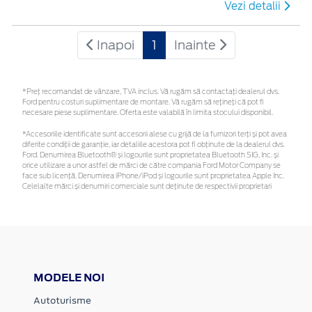
Vezi detalii
Inapoi
1
Inainte
*Preţ recomandat de vânzare, TVA inclus. Vă rugăm să contactaţi dealerul dvs.
Ford pentru costuri suplimentare de montare. Vă rugăm să rețineți că pot fi
necesare piese suplimentare. Oferta este valabilă în limita stocului disponibil.
*Accesoriile identificate sunt accesorii alese cu grijă de la furnizori terți și pot avea
diferite condiții de garanție, iar detaliile acestora pot fi obținute de la dealerul dvs.
Ford. Denumirea Bluetooth® și logourile sunt proprietatea Bluetooth SIG, Inc. și
orice utilizare a unor astfel de mărci de către compania Ford Motor Company se
face sub licență. Denumirea iPhone/iPod și logourile sunt proprietatea Apple Inc.
Celelalte mărci și denumiri comerciale sunt deținute de respectivii proprietari
MODELE NOI
Autoturisme