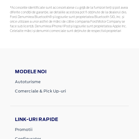
*Accesoriile identificate sunt accesorii alese cu grijă de la furnizori terți și pot avea
diferite condiții de garanție, iar detaliile acestora pot fi obținute de la dealerul dvs.
Ford. Denumirea Bluetooth® și logourile sunt proprietatea Bluetooth SIG, Inc. și
orice utilizare a unor astfel de mărci de către compania Ford Motor Company se
face sub licență. Denumirea iPhone/iPod și logourile sunt proprietatea Apple Inc.
Celelalte mărci și denumiri comerciale sunt deținute de respectivii proprietari
MODELE NOI
Autoturisme
Comerciale & Pick Up-uri
LINK-URI RAPIDE
Promotii
Configurator