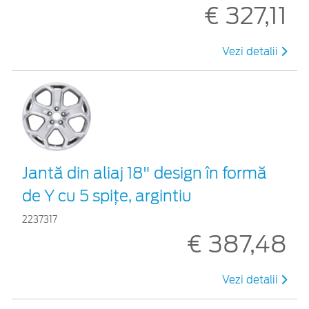
€ 327,11
Vezi detalii
Jantă din aliaj 18" design în formă
de Y cu 5 spiţe, argintiu
2237317
€ 387,48
Vezi detalii