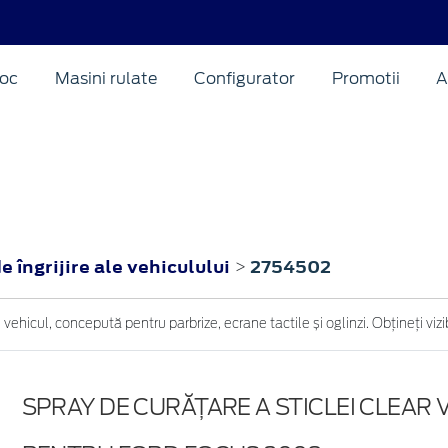
oc
Masini rulate
Configurator
Promotii
A
 îngrijire ale vehiculului
2754502
>
ehicul, concepută pentru parbrize, ecrane tactile și oglinzi. Obțineți vizib
SPRAY DE CURĂȚARE A STICLEI CLEAR 