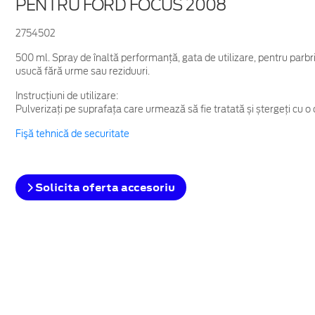
PENTRU FORD FOCUS 2008
2754502
500 ml. Spray de înaltă performanță, gata de utilizare, pentru parbriz
usucă fără urme sau reziduuri.
Instrucțiuni de utilizare:
Pulverizați pe suprafața care urmează să fie tratată și ștergeți cu o 
Fişă tehnică de securitate
Solicita oferta accesoriu