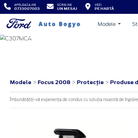
APELEAZA-NE
SCRIE-NE
VEZI
0733007003
UN MESAJ
PE HARTĂ
Modele
St
FOCUS
2008
Modele
Focus 2008
Protecţie
Produse de
>
>
>
Îmbunătățiți-vă experiența de condus cu soluția noastră de îngrijire v