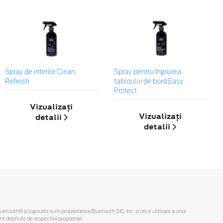
Spray de interior Clean
Spray pentru îngrijirea
Refresh
tabloului de bord Easy
Protect
Vizualizați
Vizualizați
detalii
detalii
Bluetooth® și logourile sunt proprietatea Bluetooth SIG, Inc. și orice utilizare a unor
deținute de respectivii proprietari.