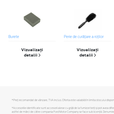
Burete
Perie de curățare a roților
Vizualizați
Vizualizați
detalii
detalii
*Preţ recomandat de vânzare, TVA inclus. Oferta este valabilă în limita stocului disponi
*Accesoriile identificate sunt accesorii alese cu grijă de la furnizori terți și pot avea di
astfel de mărci de către compania Ford Motor Company se face sub licență. Denumirea iP