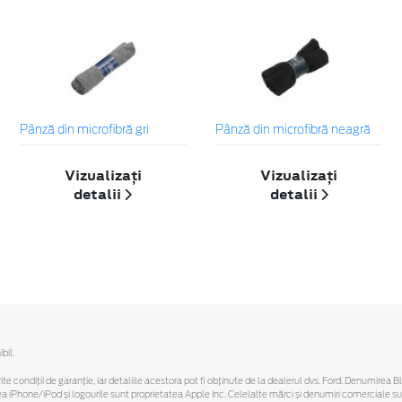
Pânză din microfibră gri
Pânză din microfibră neagră
Vizualizați
Vizualizați
detalii
detalii
bil.
ferite condiții de garanție, iar detaliile acestora pot fi obținute de la dealerul dvs. Ford. Denumirea 
hone/iPod și logourile sunt proprietatea Apple Inc. Celelalte mărci și denumiri comerciale sunt 