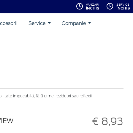
VANZARI
SERVICE
ÎNCHIS
ÎNCHIS
ccesorii
Service
Companie
ilitate impecabilă, fără urme, reziduuri sau reflexii.
€ 8,93
VIEW