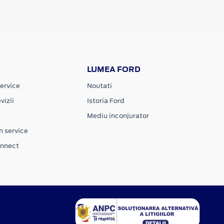
LUMEA FORD
ervice
Noutati
vizii
Istoria Ford
Mediu inconjurator
n service
onnect