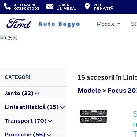
APELEAZA-NE
SCRIE-NE
VEZI
0733007003
UN MESAJ
PE HARTĂ
Modele
St
FOCUS
2018
15 accesorii în Lin
CATEGORII
Modele
>
Focus 20
Jante (32)
Linie stilistică (15)
S
Transport (70)
n
Protecţie (55)