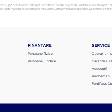
se cu grijă de la furnizori terți și pot avea diferite condiții de garanție, iar detaliile acestora pot
unor astfel de mărci de către compania Ford Motor Company se face sub licență. Denumirea iPhone/i
FINANTARE
SERVICE
Persoane fizice
Operatiuni s
Persoane juridice
Garantii si re
Accesorii
Rechemari i
FordPass C