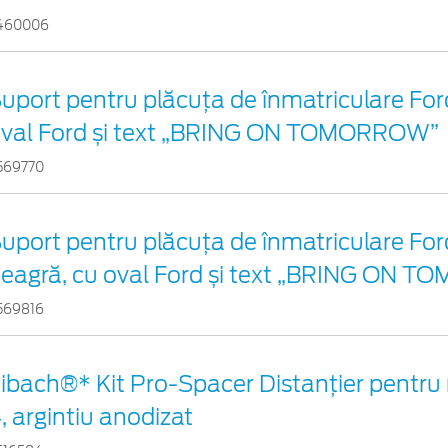
460006
uport pentru plăcuța de înmatriculare Ford
val Ford și text „BRING ON TOMORROW”
569770
uport pentru plăcuța de înmatriculare For
eagră, cu oval Ford și text „BRING ON
569816
ibach®* Kit Pro-Spacer Distanțier pentru 
, argintiu anodizat