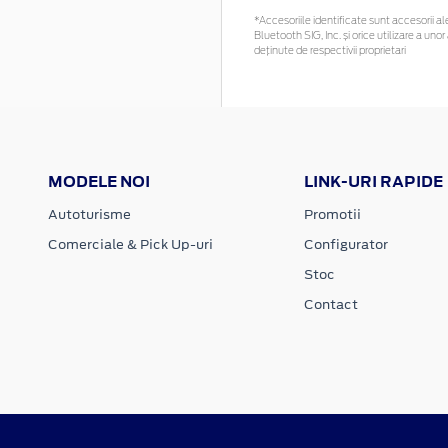
*Accesoriile identificate sunt accesorii ale
Bluetooth SIG, Inc. și orice utilizare a 
deținute de respectivii proprietari
MODELE NOI
LINK-URI RAPIDE
Autoturisme
Promotii
Comerciale & Pick Up-uri
Configurator
Stoc
Contact