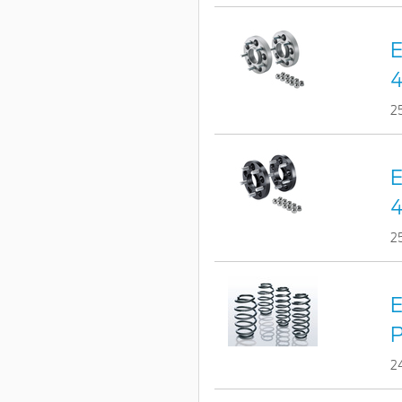
E
4
2
E
4
2
E
2