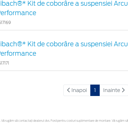
ibach®* Kit de coborâre a suspensiei Arc
Performance
517169
ibach®* Kit de coborâre a suspensiei Arc
Performance
517171
Inapoi
1
Inainte
Vă rugăm să contactaţi dealerul dvs. Ford pentru costuri suplimentare de montare. Vă rugăm să reț