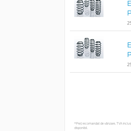
E
2
E
2
*Preţ recomandat de vânzare, TVA inclus. 
disponibil.