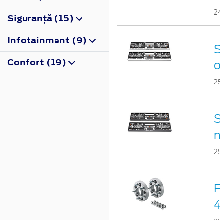
2
Siguranţă (15)
Infotainment (9)
S
Confort (19)
o
2
S
n
2
E
4