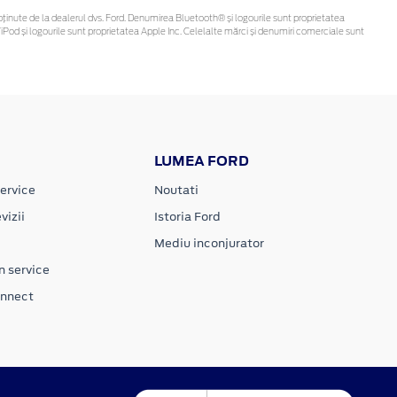
 fi obținute de la dealerul dvs. Ford. Denumirea Bluetooth® și logourile sunt proprietatea
Pod și logourile sunt proprietatea Apple Inc. Celelalte mărci și denumiri comerciale sunt
LUMEA FORD
ervice
Noutati
vizii
Istoria Ford
Mediu inconjurator
n service
onnect