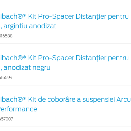
ibach®* Kit Pro-Spacer Distanțier pentru 
, argintiu anodizat
516588
ibach®* Kit Pro-Spacer Distanțier pentru 
, anodizat negru
516594
ibach®* Kit de coborâre a suspensiei Arc
Performance
457007