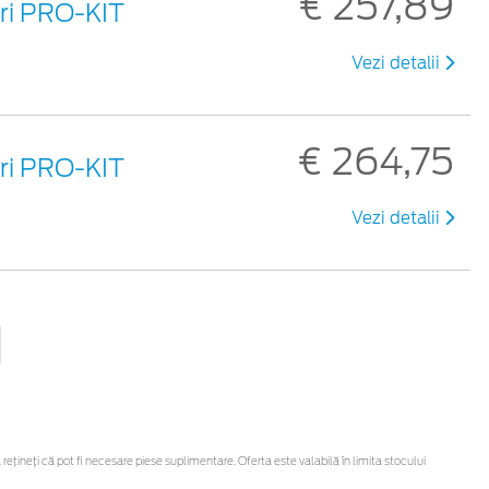
€ 257,89
uri PRO-KIT
Vezi detalii
€ 264,75
uri PRO-KIT
Vezi detalii
ineți că pot fi necesare piese suplimentare. Oferta este valabilă în limita stocului