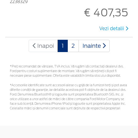
2238329
€ 407,35
Vezi detalii
Inapoi
1
2
Inainte
*Preţ recomandat de vânzare, TVA inclus. Vă rugăm să contactaţi dealerul dvs.
Ford pentru costuri suplimentare de montare. Vă rugăm să rețineți că pot fi
necesare piese suplimentare. Oferta este valabilă în limita stocului disponibil.
*Accesoriile identificate sunt accesorii alese cu grijă de la furnizori terți și pot avea
diferite condiții de garanție, iar detaliile acestora pot fi obținute de la dealerul dvs.
Ford. Denumirea Bluetooth® și logourile sunt proprietatea Bluetooth SIG, Inc. și
orice utilizare a unor astfel de mărci de către compania Ford Motor Company se
face sub licență. Denumirea iPhone/iPod și logourile sunt proprietatea Apple Inc.
Celelalte mărci și denumiri comerciale sunt deținute de respectivii proprietari