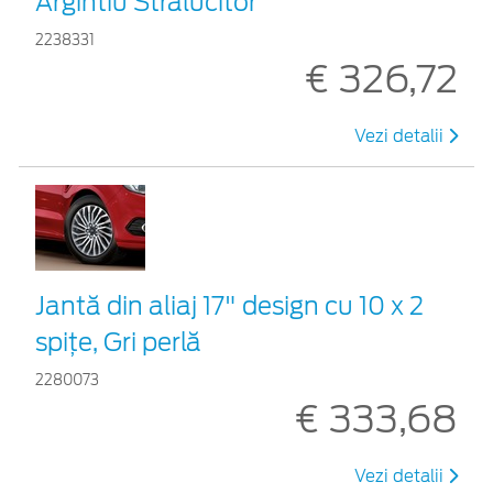
Argintiu Strălucitor
2238331
€ 326,72
Vezi detalii
Jantă din aliaj 17" design cu 10 x 2
spițe, Gri perlă
2280073
€ 333,68
Vezi detalii