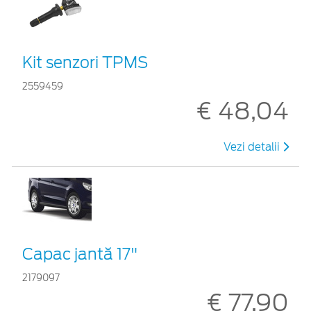
Kit senzori TPMS
2559459
€ 48,04
Vezi detalii
Capac jantă 17"
2179097
€ 77,90