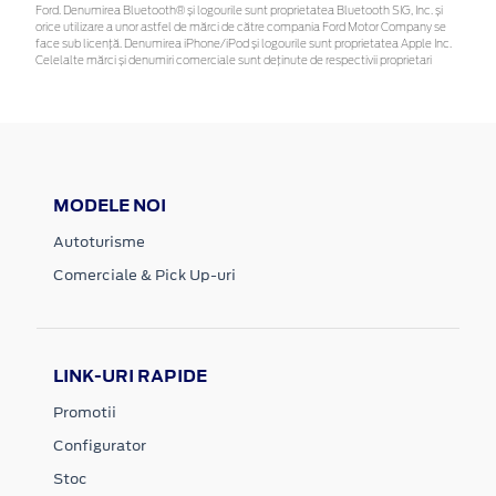
Ford. Denumirea Bluetooth® și logourile sunt proprietatea Bluetooth SIG, Inc. și
orice utilizare a unor astfel de mărci de către compania Ford Motor Company se
face sub licență. Denumirea iPhone/iPod și logourile sunt proprietatea Apple Inc.
Celelalte mărci și denumiri comerciale sunt deținute de respectivii proprietari
MODELE NOI
Autoturisme
Comerciale & Pick Up-uri
LINK-URI RAPIDE
Promotii
Configurator
Stoc