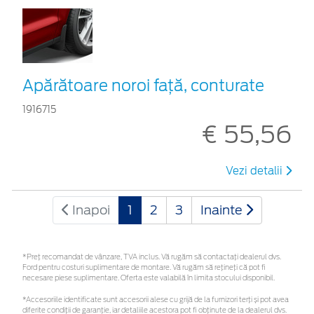
Apărătoare noroi faţă, conturate
1916715
€ 55,56
Vezi detalii
Inapoi
1
2
3
Inainte
*Preţ recomandat de vânzare, TVA inclus. Vă rugăm să contactaţi dealerul dvs.
Ford pentru costuri suplimentare de montare. Vă rugăm să rețineți că pot fi
necesare piese suplimentare. Oferta este valabilă în limita stocului disponibil.
*Accesoriile identificate sunt accesorii alese cu grijă de la furnizori terți și pot avea
diferite condiții de garanție, iar detaliile acestora pot fi obținute de la dealerul dvs.