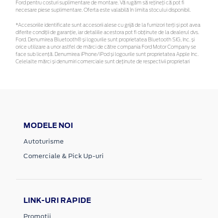
Ford pentru costuri suplimentare de montare. Vă rugăm să rețineți că pot fi
necesare piese suplimentare. Oferta este valabilă în limita stocului disponibil.
*Accesoriile identificate sunt accesorii alese cu grijă de la furnizori terți și pot avea
diferite condiții de garanție, iar detaliile acestora pot fi obținute de la dealerul dvs.
Ford. Denumirea Bluetooth® și logourile sunt proprietatea Bluetooth SIG, Inc. și
orice utilizare a unor astfel de mărci de către compania Ford Motor Company se
face sub licență. Denumirea iPhone/iPod și logourile sunt proprietatea Apple Inc.
Celelalte mărci și denumiri comerciale sunt deținute de respectivii proprietari
MODELE NOI
Autoturisme
Comerciale & Pick Up-uri
LINK-URI RAPIDE
Promotii