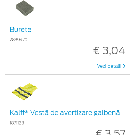
Burete
2839479
€ 3,04
Vezi detalii
Kalff* Vestă de avertizare galbenă
1871128
€ 3,57