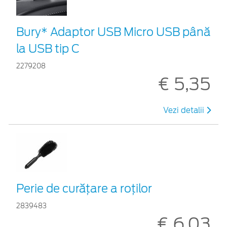
Bury* Adaptor USB Micro USB până
la USB tip C
2279208
€ 5,35
Vezi detalii
Perie de curățare a roților
2839483
€ 6,03