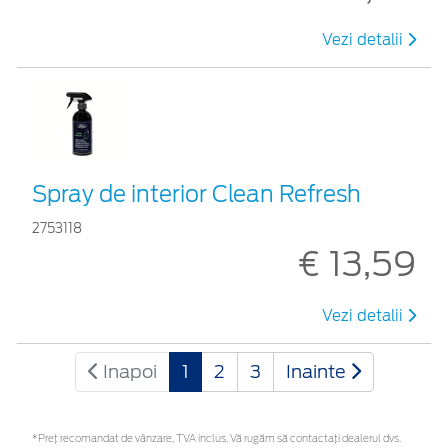
Vezi detalii
Spray de interior Clean Refresh
2753118
€ 13,59
Vezi detalii
Inapoi
1
2
3
Inainte
*Preţ recomandat de vânzare, TVA inclus. Vă rugăm să contactaţi dealerul dvs.