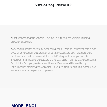
Vizualizați detalii
*Preţ recomandat de vânzare, TVA inclus. Oferta este valabilă în limita
stocului disponibil.
*Accesoriile identificate sunt accesorii alese cu grijă de la furnizori terți și pot
avea diferite condiții de garanție, iar detaliile acestora pot fi obținute de la
dealerul dvs. Ford. Denumirea Bluetooth® și logourile sunt proprietatea
Bluetooth SIG, Inc. și orice utilizare a unor astfel de mărci de către compania
Ford Motor Company se face sub licență. Denumirea iPhone/iPod și
logourile sunt proprietatea Apple Inc. Celelalte mărci și denumiri comerciale
sunt deținute de respectivii proprietari.
MODELE NOI