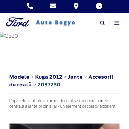
KUGA
2012
Modele
Kuga 2012
Jante
Accesorii
>
>
>
de roată
2037230
>
Capacele centrale au un rol decorativ și acoperă partea
centrală a jantelor din aliaj - un element decorativ excelent.