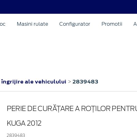
oc
Masini rulate
Configurator
Promotii
A
îngrijire ale vehiculului
2839483
>
PERIE DE CURĂȚARE A ROȚILOR PENTR
KUGA 2012
2839483