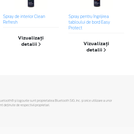
Spray de interior Clean
Spray pentru îngrijirea
Refresh
tabloului de bord Easy
Protect
Vizualizați
Vizualizați
detalii
detalii
Bluetooth® și logourile sunt proprietatea Bluetooth SIG, Inc. și orice utilizare a unor
deținute de respectivii proprietari.