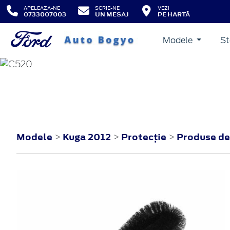
APELEAZA-NE
SCRIE-NE
VEZI
0733007003
UN MESAJ
PE HARTĂ
Modele
St
KUGA
2012
Modele
Kuga 2012
Protecţie
Produse de 
>
>
>