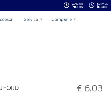
VANZARI
SERVICE
ÎNCHIS
ÎNCHIS
ccesorii
Service
Companie
€ 6,03
U FORD