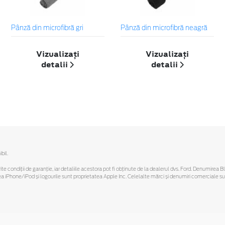
Pânză din microfibră gri
Pânză din microfibră neagră
Vizualizați
Vizualizați
detalii
detalii
bil.
ferite condiții de garanție, iar detaliile acestora pot fi obținute de la dealerul dvs. Ford. Denumirea 
hone/iPod și logourile sunt proprietatea Apple Inc. Celelalte mărci și denumiri comerciale sunt 