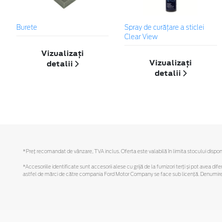
Burete
Spray de curățare a sticlei
Clear View
Vizualizați
Vizualizați
detalii
detalii
*Preţ recomandat de vânzare, TVA inclus. Oferta este valabilă în limita stocului disponi
*Accesoriile identificate sunt accesorii alese cu grijă de la furnizori terți și pot avea di
astfel de mărci de către compania Ford Motor Company se face sub licență. Denumirea iP