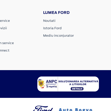
LUMEA FORD
ervice
Noutati
vizii
Istoria Ford
Mediu inconjurator
n service
onnect