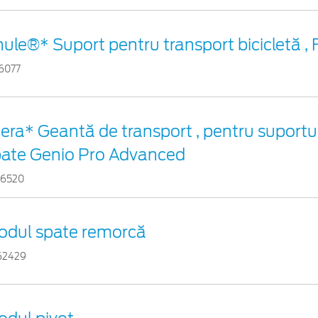
ule®* Suport pentru transport bicicletă ,
6077
era* Geantă de transport , pentru suportul
pate Genio Pro Advanced
56520
odul spate remorcă
62429