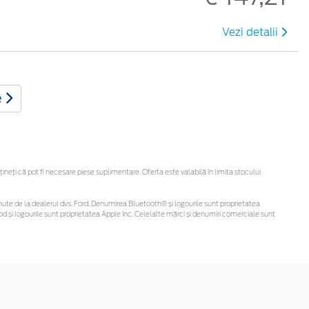
Vezi detalii
e
eți că pot fi necesare piese suplimentare. Oferta este valabilă în limita stocului
 obținute de la dealerul dvs. Ford. Denumirea Bluetooth® și logourile sunt proprietatea
d și logourile sunt proprietatea Apple Inc. Celelalte mărci și denumiri comerciale sunt