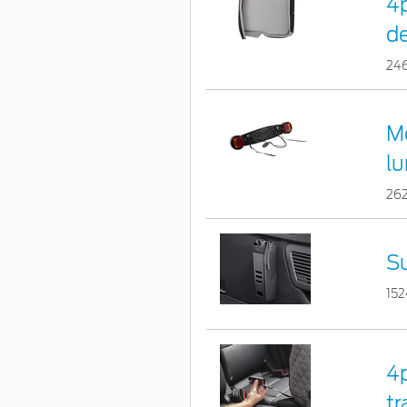
4p
de
24
Mo
l
26
S
15
4p
tr