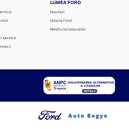
LUMEA FORD
ervice
Noutati
vizii
Istoria Ford
Mediu inconjurator
n service
onnect