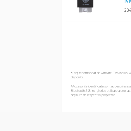
M
23
*Preţ recomandat de vânzare, TVA inclus. Vă 
disponibil.
*Accesoriile identificate sunt accesorii alese 
Bluetooth SIG, Inc. și orice utilizare a uno
deținute de respectivii proprietari