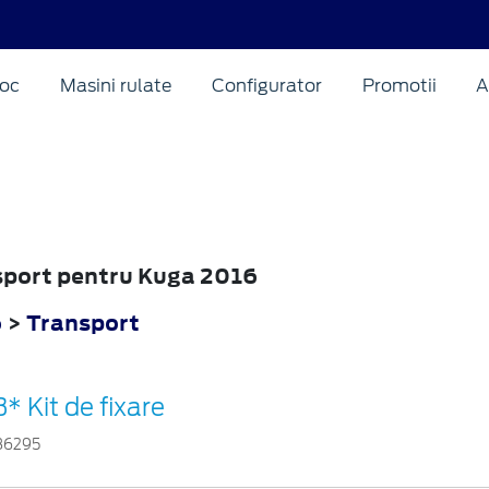
oc
Masini rulate
Configurator
Promotii
A
nsport pentru Kuga 2016
6
>
Transport
* Kit de fixare
86295