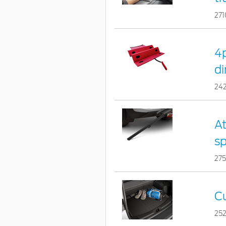
271
4p
di
24
At
sp
27
C
25