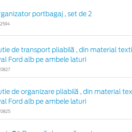
ganizator portbagaj , set de 2
32594
tie de transport pliabilă , din material text
al Ford alb pe ambele laturi
70827
tie de organizare pliabilă , din material tex
al Ford alb pe ambele laturi
70825