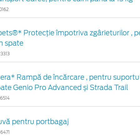
0162
ets®* Protecție împotriva zgârieturilor , 
n spate
23313
era* Rampă de încărcare , pentru suportul
ate Genio Pro Advanced și Strada Trail
56514
uvă pentru portbagaj
26471