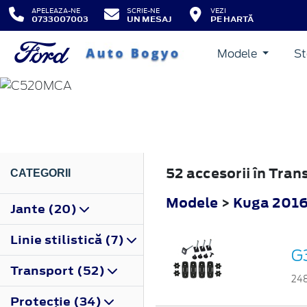
APELEAZA-NE
SCRIE-NE
VEZI
0733007003
UN MESAJ
PE HARTĂ
Modele
St
KUGA
2016
52 accesorii în Tra
CATEGORII
Modele
>
Kuga 201
Jante (20)
Linie stilistică (7)
G3
Transport (52)
24
Protecţie (34)