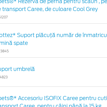
ets®* Rezervă de pernă pentru scaun , p
 transport Caree, de culoare Cool Grey
61207
ttez* Suport plăcuță număr de înmatricul
umină spate
23845
uport umbrelă
24823
ets®* Accesoriu ISOFIX Caree pentru cuti
ansport Caree, pentru câini până la 15 kg