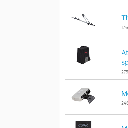
Th
174
At
s
27
M
24