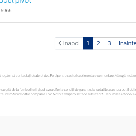
odul pivot
46966
Inapoi
1
2
3
Inaint
rugăm să contactaţi dealerul dvs. Ford pentru costuri suplimentare de montare. Vă rugăm să rețin
cu grijă de la furnizori terți și pot avea diferite condiții de garanție, iar detaliile acestora pot fi
r astfel de mărci de către compania Ford Motor Company se face sub licență. Denumirea iPhone/iPo