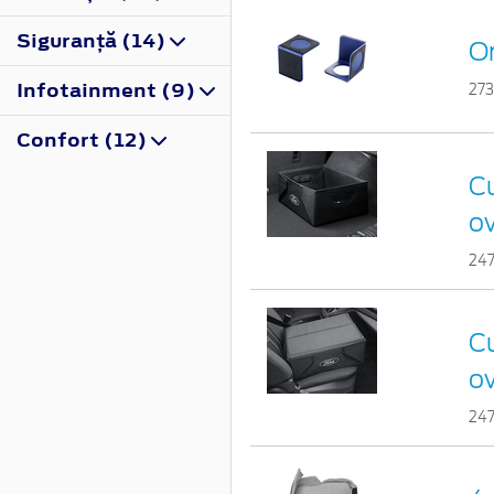
Siguranţă (14)
Or
Infotainment (9)
27
Confort (12)
Cu
ov
24
Cu
ov
24