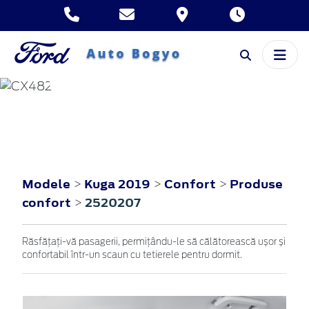
KUGA
2019
Modele
Kuga 2019
Confort
Produse
>
>
>
confort
2520207
>
Răsfățați-vă pasagerii, permițându-le să călătorească ușor și
confortabil într-un scaun cu tetierele pentru dormit.