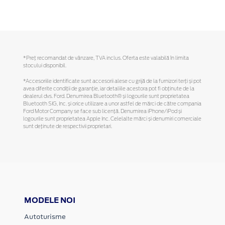
*Preţ recomandat de vânzare, TVA inclus. Oferta este valabilă în limita
stocului disponibil.
*Accesoriile identificate sunt accesorii alese cu grijă de la furnizori terți și pot
avea diferite condiții de garanție, iar detaliile acestora pot fi obținute de la
dealerul dvs. Ford. Denumirea Bluetooth® și logourile sunt proprietatea
Bluetooth SIG, Inc. și orice utilizare a unor astfel de mărci de către compania
Ford Motor Company se face sub licență. Denumirea iPhone/iPod și
logourile sunt proprietatea Apple Inc. Celelalte mărci și denumiri comerciale
sunt deținute de respectivii proprietari.
MODELE NOI
Autoturisme