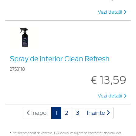
Vezi detalii
Spray de interior Clean Refresh
2753118
€ 13,59
Vezi detalii
Inapoi
1
2
3
Inainte
*Preţ recomandat de vânzare, TVA inclus. Vă rugăm să contactaţi dealerul dvs.