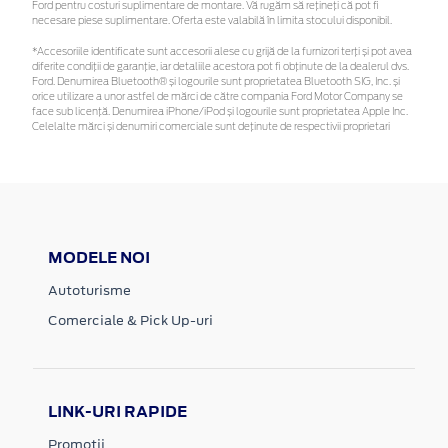
Ford pentru costuri suplimentare de montare. Vă rugăm să rețineți că pot fi
necesare piese suplimentare. Oferta este valabilă în limita stocului disponibil.
*Accesoriile identificate sunt accesorii alese cu grijă de la furnizori terți și pot avea
diferite condiții de garanție, iar detaliile acestora pot fi obținute de la dealerul dvs.
Ford. Denumirea Bluetooth® și logourile sunt proprietatea Bluetooth SIG, Inc. și
orice utilizare a unor astfel de mărci de către compania Ford Motor Company se
face sub licență. Denumirea iPhone/iPod și logourile sunt proprietatea Apple Inc.
Celelalte mărci și denumiri comerciale sunt deținute de respectivii proprietari
MODELE NOI
Autoturisme
Comerciale & Pick Up-uri
LINK-URI RAPIDE
Promotii