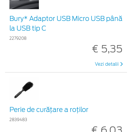
Bury* Adaptor USB Micro USB până
la USB tip C
2279208
€ 5,35
Vezi detalii
Perie de curățare a roților
2839483
€ 6,03