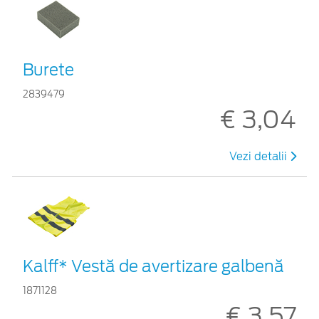
Burete
2839479
€ 3,04
Vezi detalii
Kalff* Vestă de avertizare galbenă
1871128
€ 3,57