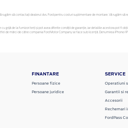
 rugăm să contactaţi dealerul dvs. Ford pentru costuri suplimentare de montare. Vă rugăm să rețin
 cu grijă de la furnizori terți și pot avea diferite condiții de garanție, iar detaliile acestora pot f
or astfel de mărci de către compania Ford Motor Company se face sub licență. Denumirea iPhone/iPo
FINANTARE
SERVICE
Persoane fizice
Operatiuni s
Persoane juridice
Garantii si re
Accesorii
Rechemari i
FordPass C