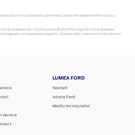
eți că pot fi necesare piese suplimentare. Oferta este valabilă în limita stocului
i obținute de la dealerul dvs. Ford. Denumirea Bluetooth® și logourile sunt proprietatea
d și logourile sunt proprietatea Apple Inc. Celelalte mărci și denumiri comerciale sunt
LUMEA FORD
ervice
Noutati
vizii
Istoria Ford
Mediu inconjurator
n service
onnect