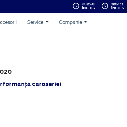
VANZARI
SERVICE
ÎNCHIS
ÎNCHIS
ccesorii
Service
Companie
2020
rformanţa caroseriei