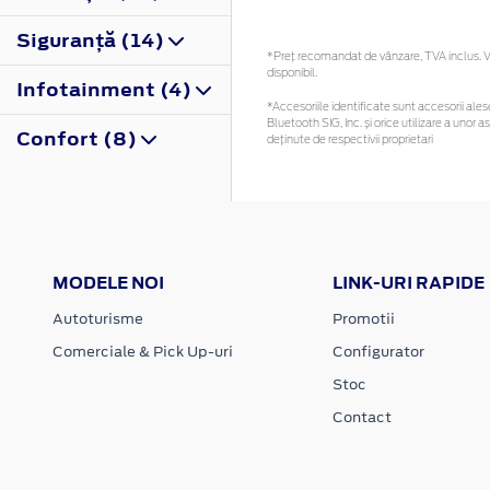
Siguranţă (14)
*Preţ recomandat de vânzare, TVA inclus. Vă
disponibil.
Infotainment (4)
*Accesoriile identificate sunt accesorii alese
Bluetooth SIG, Inc. și orice utilizare a un
Confort (8)
deținute de respectivii proprietari
MODELE NOI
LINK-URI RAPIDE
Autoturisme
Promotii
Comerciale & Pick Up-uri
Configurator
Stoc
Contact