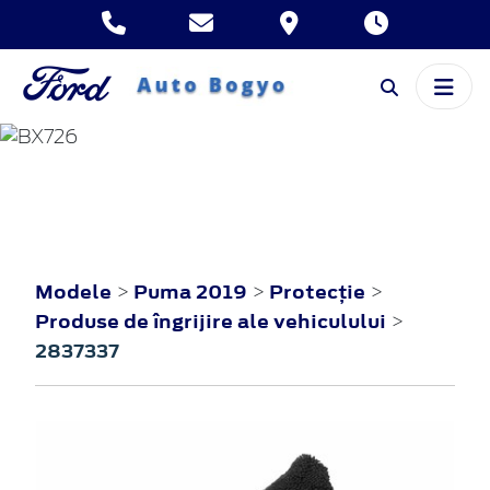
PUMA
2019
Modele
Puma 2019
Protecţie
>
>
>
Produse de îngrijire ale vehiculului
>
2837337