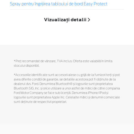
Spray pentru îngrijirea tabloului de bord Easy Protect
Vizualizați detalii
*Preţ recomandat de vânzare, TVA inclus. Oferta este valabilă în limita
stocului disponibil.
*Accesoriile identificate sunt accesorii alese cu grijă de la furnizori terți și pot
avea diferite condiții de garanție, iar detaliile acestora pot fi obținute de la
dealerul dvs. Ford. Denumirea Bluetooth® și logourile sunt proprietatea
Bluetooth SIG, Inc. și orice utilizare a unor astfel de mărci de către compania
Ford Motor Company se face sub licență. Denumirea iPhone/iPod și
logourile sunt proprietatea Apple Inc. Celelalte mărci și denumiri comerciale
sunt deținute de respectivii proprietari.