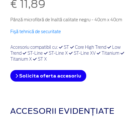
€ 11,89
Pânză microfibră de înaltă calitate negru - 40cm x 40cm
Fişă tehnică de securitate
Accesoriu compatibil cu:
ST
Core High Trend
Low
Trend
ST-Line
ST-Line X
ST-Line XV
Titanium
Titanium X
ST X
Solicita oferta accesoriu
ACCESORII EVIDENȚIATE