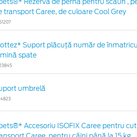
pets®* Rezervă de pernă pentru scaun , p
e transport Caree, de culoare Cool Grey
61207
ottez* Suport plăcuță număr de înmatricul
umină spate
23845
uport umbrelă
24823
pets®* Accesoriu ISOFIX Caree pentru cuti
ransport Caree, pentru câini până la 15 kg