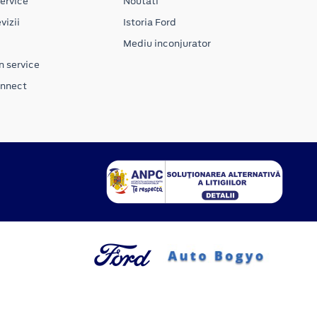
ervice
Noutati
vizii
Istoria Ford
Mediu inconjurator
n service
onnect