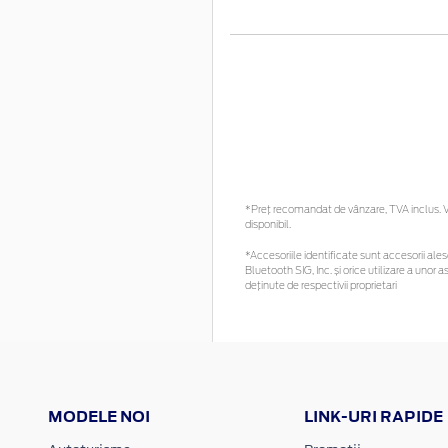
*Preţ recomandat de vânzare, TVA inclus. Vă
disponibil.
*Accesoriile identificate sunt accesorii alese
Bluetooth SIG, Inc. și orice utilizare a un
deținute de respectivii proprietari
MODELE NOI
LINK-URI RAPIDE