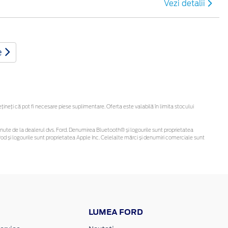
Vezi detalii
e
eți că pot fi necesare piese suplimentare. Oferta este valabilă în limita stocului
i obținute de la dealerul dvs. Ford. Denumirea Bluetooth® și logourile sunt proprietatea
d și logourile sunt proprietatea Apple Inc. Celelalte mărci și denumiri comerciale sunt
LUMEA FORD