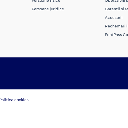
Persoane fizice
Operatiuni s
Persoane juridice
Garantii si re
Accesorii
Rechemari i
FordPass C
Politica cookies