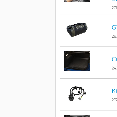
27
G
28
C
24
Ki
27