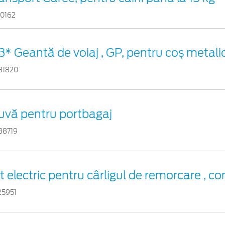
10162
3* Geantă de voiaj , GP, pentru coș metali
31820
uvă pentru portbagaj
38719
t electric pentru cârligul de remorcare , co
25951