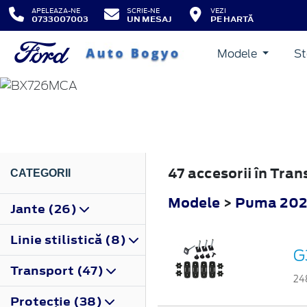
APELEAZA-NE
SCRIE-NE
VEZI
0733007003
UN MESAJ
PE HARTĂ
Modele
St
PUMA
2024
47 accesorii în Tr
CATEGORII
Modele
>
Puma 20
Jante (26)
Linie stilistică (8)
G
Transport (47)
24
Protecţie (38)