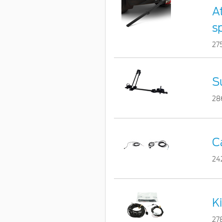
A
s
27
Su
28
C
24
K
27