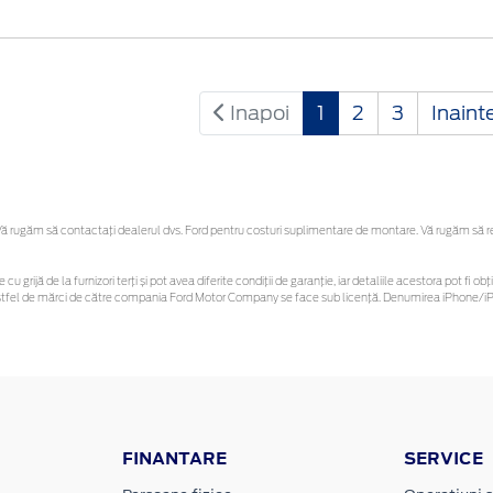
Inapoi
1
2
3
Inaint
 rugăm să contactaţi dealerul dvs. Ford pentru costuri suplimentare de montare. Vă rugăm să rețin
 cu grijă de la furnizori terți și pot avea diferite condiții de garanție, iar detaliile acestora pot f
or astfel de mărci de către compania Ford Motor Company se face sub licență. Denumirea iPhone/iPo
FINANTARE
SERVICE