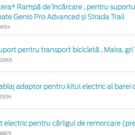
tera* Rampă de încărcare , pentru suportul
pate Genio Pro Advanced și Strada Trail
56514
port pentru transport bicicletă , Maira, gri 
62905
ablaj adaptor pentru kitul electric al barei
25234
it electric pentru cârligul de remorcare (p
88873