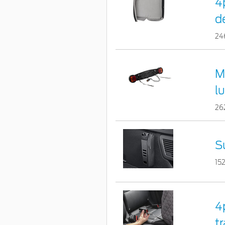
4
d
24
M
l
26
S
15
4
t