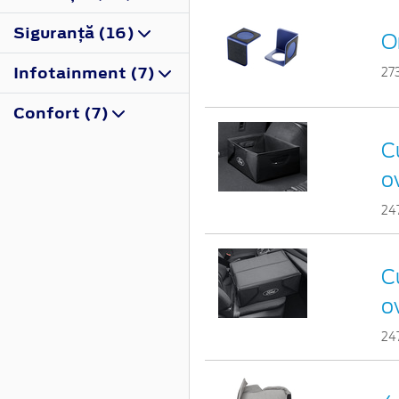
Siguranţă (16)
O
Infotainment (7)
27
Confort (7)
Cu
o
24
Cu
o
24