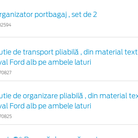
rganizator portbagaj , set de 2
32594
tie de transport pliabilă , din material text
val Ford alb pe ambele laturi
70827
tie de organizare pliabilă , din material tex
val Ford alb pe ambele laturi
70825