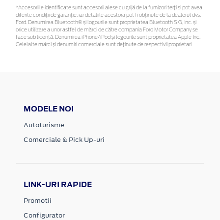
*Accesoriile identificate sunt accesorii alese cu grijă de la furnizori terți și pot avea
diferite condiții de garanție, iar detaliile acestora pot fi obținute de la dealerul dvs.
Ford. Denumirea Bluetooth® și logourile sunt proprietatea Bluetooth SIG, Inc. și
orice utilizare a unor astfel de mărci de către compania Ford Motor Company se
face sub licență. Denumirea iPhone/iPod și logourile sunt proprietatea Apple Inc.
Celelalte mărci și denumiri comerciale sunt deținute de respectivii proprietari
MODELE NOI
Autoturisme
Comerciale & Pick Up-uri
LINK-URI RAPIDE
Promotii
Configurator