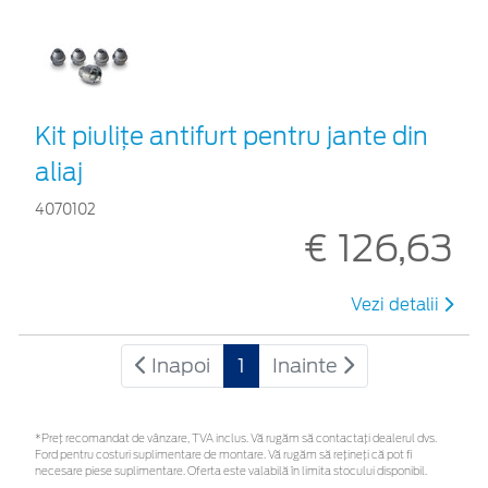
Kit piuliţe antifurt pentru jante din
aliaj
4070102
€ 126,63
Vezi detalii
Inapoi
1
Inainte
*Preţ recomandat de vânzare, TVA inclus. Vă rugăm să contactaţi dealerul dvs.
Ford pentru costuri suplimentare de montare. Vă rugăm să rețineți că pot fi
necesare piese suplimentare. Oferta este valabilă în limita stocului disponibil.