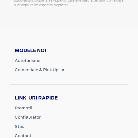
logourile sunt proprietatea Apple Inc. Celelalte mărci și denumiri comerciale
sunt deținute de respectivii proprietari.
MODELE NOI
Autoturisme
Comerciale & Pick Up-uri
LINK-URI RAPIDE
Promotii
Configurator
Stoc
Contact