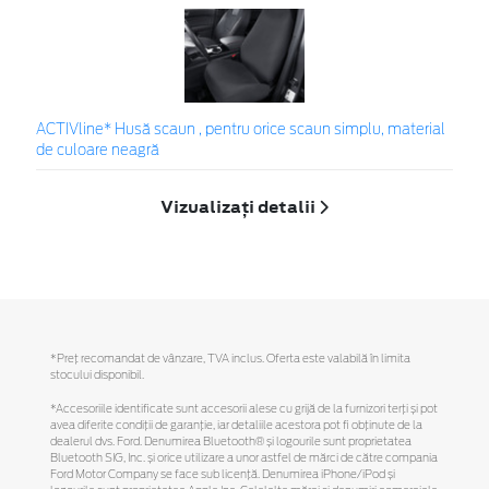
ACTIVline* Husă scaun , pentru orice scaun simplu, material
de culoare neagră
Vizualizați detalii
*Preţ recomandat de vânzare, TVA inclus. Oferta este valabilă în limita
stocului disponibil.
*Accesoriile identificate sunt accesorii alese cu grijă de la furnizori terți și pot
avea diferite condiții de garanție, iar detaliile acestora pot fi obținute de la
dealerul dvs. Ford. Denumirea Bluetooth® și logourile sunt proprietatea
Bluetooth SIG, Inc. și orice utilizare a unor astfel de mărci de către compania
Ford Motor Company se face sub licență. Denumirea iPhone/iPod și