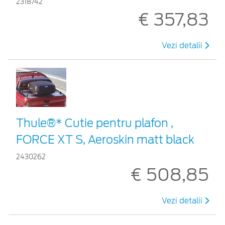
2318742
€ 357,83
Vezi detalii
Thule®* Cutie pentru plafon ,
FORCE XT S, Aeroskin matt black
2430262
€ 508,85
Vezi detalii