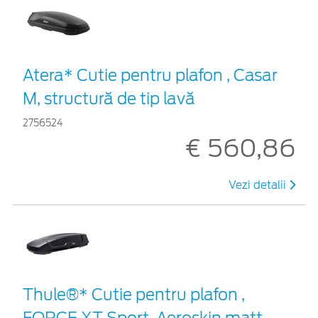
Atera* Cutie pentru plafon , Casar
M, structură de tip lavă
2756524
€ 560,86
Vezi detalii
Thule®* Cutie pentru plafon ,
FORCE XT Sport, Aeroskin matt