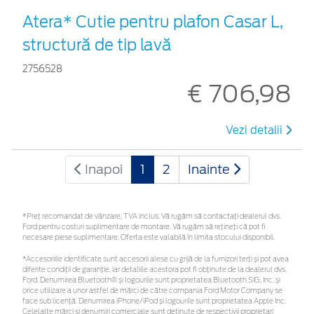
Atera* Cutie pentru plafon Casar L,
structură de tip lavă
2756528
€ 706,98
Vezi detalii
Inapoi
1
2
Inainte
*Preţ recomandat de vânzare, TVA inclus. Vă rugăm să contactaţi dealerul dvs.
Ford pentru costuri suplimentare de montare. Vă rugăm să rețineți că pot fi
necesare piese suplimentare. Oferta este valabilă în limita stocului disponibil.
*Accesoriile identificate sunt accesorii alese cu grijă de la furnizori terți și pot avea
diferite condiții de garanție, iar detaliile acestora pot fi obținute de la dealerul dvs.
Ford. Denumirea Bluetooth® și logourile sunt proprietatea Bluetooth SIG, Inc. și
orice utilizare a unor astfel de mărci de către compania Ford Motor Company se
face sub licență. Denumirea iPhone/iPod și logourile sunt proprietatea Apple Inc.
Celelalte mărci și denumiri comerciale sunt deținute de respectivii proprietari