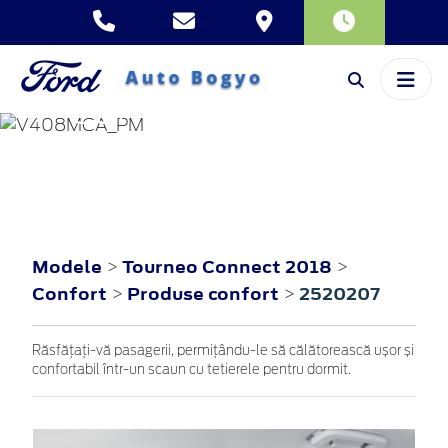
TOURNEO
CONNECT
2018
Modele
Tourneo Connect 2018
>
>
Confort
Produse confort
2520207
>
>
Răsfățați-vă pasagerii, permițându-le să călătorească ușor și
confortabil într-un scaun cu tetierele pentru dormit.