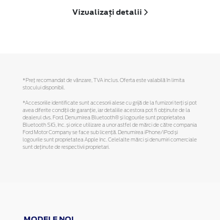
Vizualizați detalii
*Preţ recomandat de vânzare, TVA inclus. Oferta este valabilă în limita
stocului disponibil.
*Accesoriile identificate sunt accesorii alese cu grijă de la furnizori terți și pot
avea diferite condiții de garanție, iar detaliile acestora pot fi obținute de la
dealerul dvs. Ford. Denumirea Bluetooth® și logourile sunt proprietatea
Bluetooth SIG, Inc. și orice utilizare a unor astfel de mărci de către compania
Ford Motor Company se face sub licență. Denumirea iPhone/iPod și
logourile sunt proprietatea Apple Inc. Celelalte mărci și denumiri comerciale
sunt deținute de respectivii proprietari.
MODELE NOI