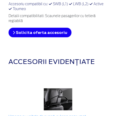
Accesoriu compatibil cu:
SWB (L1)
LWB (L2)
Active
Tourneo
Detalii compatibilitati: Scaunele pasagerilor cu tetieră
reglabilă
Solicita oferta accesoriu
ACCESORII EVIDENȚIATE