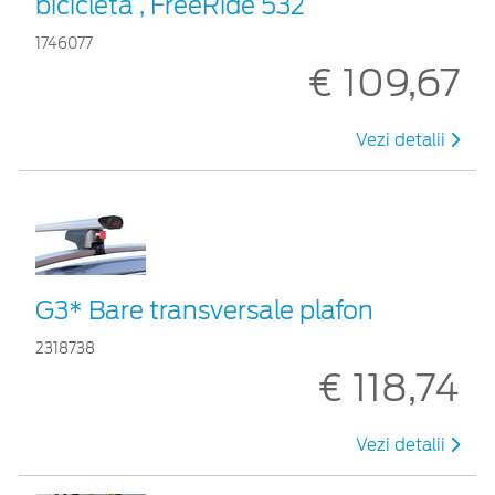
bicicletă , FreeRide 532
1746077
€ 109,67
Vezi detalii
G3* Bare transversale plafon
2318738
€ 118,74
Vezi detalii