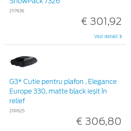
SnowPack 7326
2117636
€ 301,92
Vezi detalii
G3* Cutie pentru plafon , Elegance
Europe 330, matte black ieșit în
relief
2191625
€ 306,80