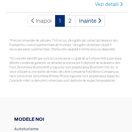
Vezi detalii
Inapoi
1
2
Inainte
*Preţ recomandat de vânzare, TVA inclus. Vă rugăm să contactaţi dealerul dvs.
Ford pentru costuri suplimentare de montare. Vă rugăm să rețineți că pot fi
necesare piese suplimentare. Oferta este valabilă în limita stocului disponibil.
*Accesoriile identificate sunt accesorii alese cu grijă de la furnizori terți și pot avea
diferite condiții de garanție, iar detaliile acestora pot fi obținute de la dealerul dvs.
Ford. Denumirea Bluetooth® și logourile sunt proprietatea Bluetooth SIG, Inc. și
orice utilizare a unor astfel de mărci de către compania Ford Motor Company se
face sub licență. Denumirea iPhone/iPod și logourile sunt proprietatea Apple Inc.
Celelalte mărci și denumiri comerciale sunt deținute de respectivii proprietari
MODELE NOI
Autoturisme