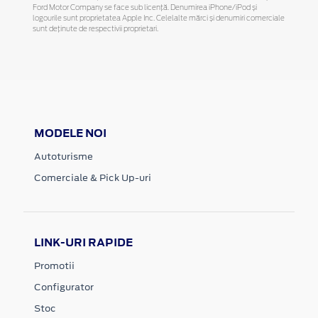
Ford Motor Company se face sub licență. Denumirea iPhone/iPod și
logourile sunt proprietatea Apple Inc. Celelalte mărci și denumiri comerciale
sunt deținute de respectivii proprietari.
MODELE NOI
Autoturisme
Comerciale & Pick Up-uri
LINK-URI RAPIDE
Promotii
Configurator
Stoc