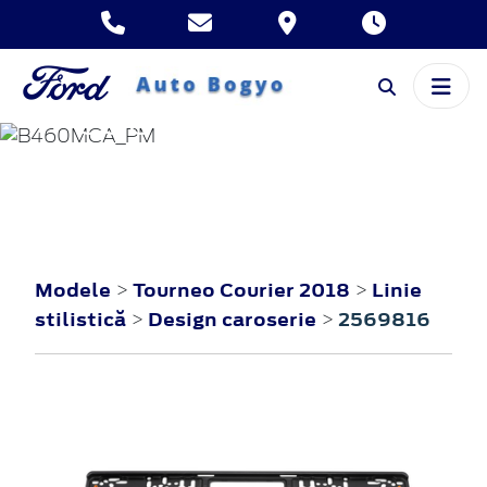
TOURNEO
COURIER
2018
Modele
Tourneo Courier 2018
Linie
>
>
stilistică
Design caroserie
2569816
>
>