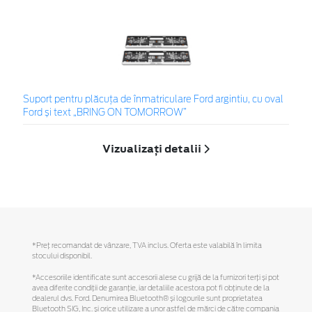
Suport pentru plăcuța de înmatriculare Ford argintiu, cu oval
Ford și text „BRING ON TOMORROW”
Vizualizați detalii
*Preţ recomandat de vânzare, TVA inclus. Oferta este valabilă în limita
stocului disponibil.
*Accesoriile identificate sunt accesorii alese cu grijă de la furnizori terți și pot
avea diferite condiții de garanție, iar detaliile acestora pot fi obținute de la
dealerul dvs. Ford. Denumirea Bluetooth® și logourile sunt proprietatea
Bluetooth SIG, Inc. și orice utilizare a unor astfel de mărci de către compania