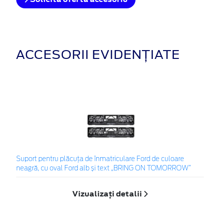
ACCESORII EVIDENȚIATE
Suport pentru plăcuța de înmatriculare Ford de culoare
neagră, cu oval Ford alb și text „BRING ON TOMORROW”
Vizualizați detalii