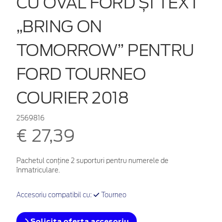
CU OVAL FORD ȘI TEXT
„BRING ON
TOMORROW” PENTRU
FORD TOURNEO
COURIER 2018
2569816
€ 27,39
Pachetul conține 2 suporturi pentru numerele de
înmatriculare.
Accesoriu compatibil cu:
Tourneo
Solicita oferta accesoriu