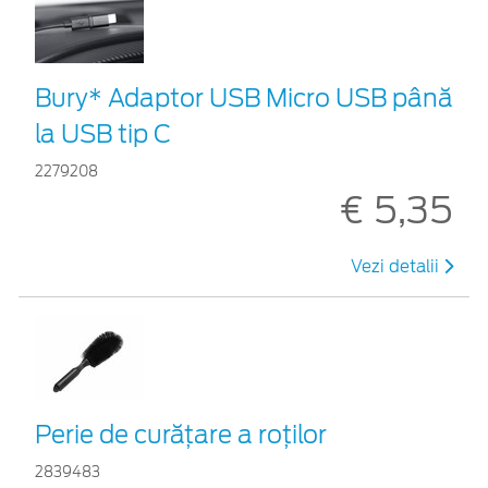
Bury* Adaptor USB Micro USB până
la USB tip C
2279208
€ 5,35
Vezi detalii
Perie de curățare a roților
2839483