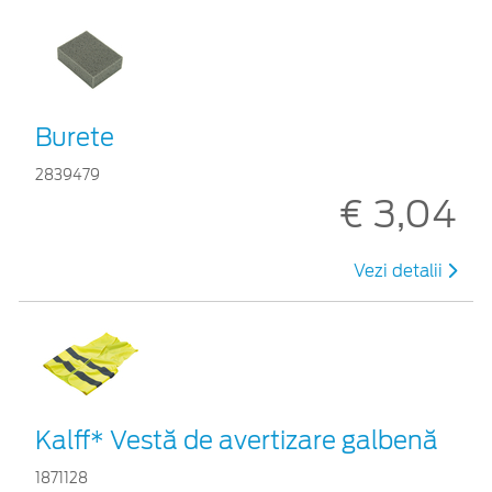
Burete
2839479
€ 3,04
Vezi detalii
Kalff* Vestă de avertizare galbenă
1871128