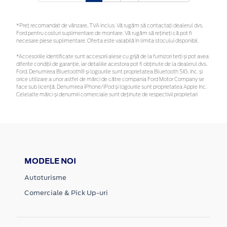
*Preţ recomandat de vânzare, TVA inclus. Vă rugăm să contactaţi dealerul dvs.
Ford pentru costuri suplimentare de montare. Vă rugăm să rețineți că pot fi
necesare piese suplimentare. Oferta este valabilă în limita stocului disponibil.
*Accesoriile identificate sunt accesorii alese cu grijă de la furnizori terți și pot avea
diferite condiții de garanție, iar detaliile acestora pot fi obținute de la dealerul dvs.
Ford. Denumirea Bluetooth® și logourile sunt proprietatea Bluetooth SIG, Inc. și
orice utilizare a unor astfel de mărci de către compania Ford Motor Company se
face sub licență. Denumirea iPhone/iPod și logourile sunt proprietatea Apple Inc.
Celelalte mărci și denumiri comerciale sunt deținute de respectivii proprietari
MODELE NOI
Autoturisme
Comerciale & Pick Up-uri